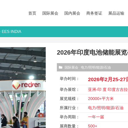
首页
国际展会
国内展会
商务签证
展品运输
ES INDIA
2026年印度电池储能展览会 
国际展会
电力/照明/能源/石油
举办时间：
2026年2月25-27
举办展馆：
亚洲-印 度 印度古吉
展览规模：
20000+平方米
所属行业：
电力/照明/能源/石油
举办周期：
一年一届
展商数量：
500+