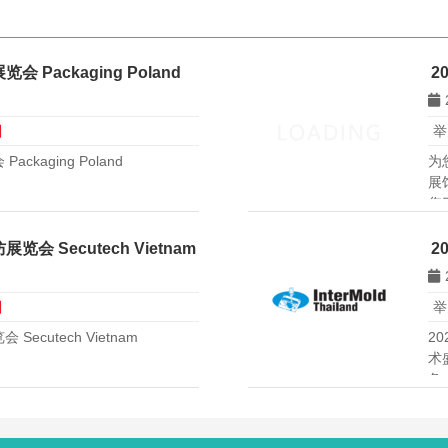
Packaging Poland
2
日
举
kaging Poland
为
展
您
会 Secutech Vietnam
2
日
举
cutech Vietnam
2
术
备
版
拓