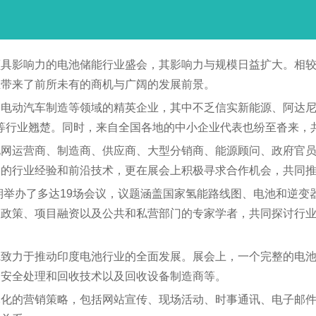
地区颇具影响力的电池储能行业盛会，其影响力与规模日益扩大。
业带来了前所未有的商机与广阔的发展前景。
电动汽车制造等领域的精英企业，其中不乏信实新能源、阿达尼太
r、KP集团等行业翘楚。同时，来自全国各地的中小企业代表也纷至沓
网运营商、制造商、供应商、大型分销商、能源顾问、政府官员
富的行业经验和前沿技术，更在展会上积极寻求合作机会，共同
IA同期举办了多达19场会议，议题涵盖国家氢能路线图、电池和
易政策、项目融资以及公共和私营部门的专家学者，共同探讨行
DIA致力于推动印度电池行业的全面发展。展会上，一个完整的
的安全处理和回收技术以及回收设备制造商等。
元化的营销策略，包括网站宣传、现场活动、时事通讯、电子邮