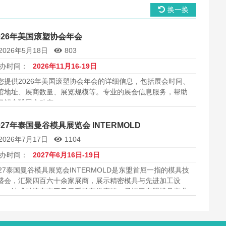
换一换
026年美国滚塑协会年会
2026年5月18日
803
办时间：
2026年11月16-19日
您提供2026年美国滚塑协会年会的详细信息，包括展会时间、
馆地址、展商数量、展览规模等。专业的展会信息服务，帮助
了解全球展会动态。
027年泰国曼谷模具展览会 INTERMOLD
2026年7月17日
1104
办时间：
2027年6月16日-19日
027泰国曼谷模具展览会INTERMOLD是东盟首屈一指的模具技
盛会，汇聚四百六十余家展商，展示精密模具与先进加工设
，一站式对接东南亚及日系整车供应链，是拓展东盟模具产业
图不可错过的权威专业平台，助力中国模具企业高效出海，开
东盟市场。