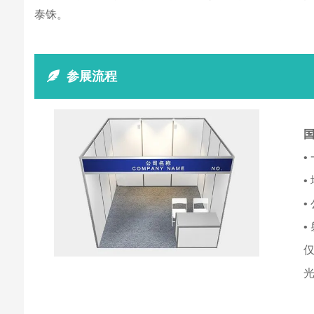
泰铢。
参展流程
国
•
•
•
•