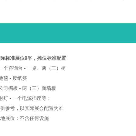
际标准展位9平，
摊位标准配置
 一个咨询台 • 一桌、两（三）椅
 地毯 • 废纸篓
 公司楣板 • 两（三）面墙板
 射灯 • 一个电源插座等；
仅供参考，以实际展会配置为准
光地展位：不含任何设施