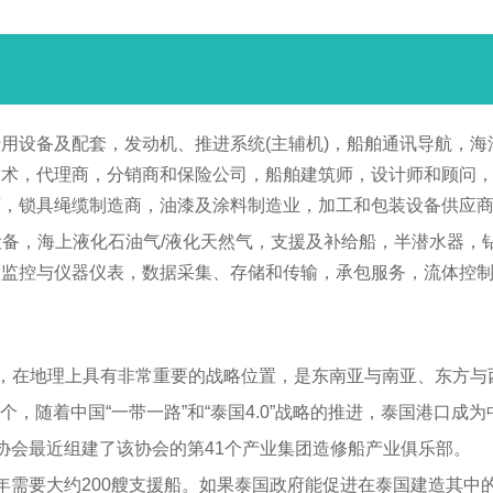
用设备及配套，发动机、推进系统(主辅机)，船舶通讯导航，海
技术，代理商，分销商和保险公司，船舶建筑师，设计师和顾问
商，锁具绳缆制造商，油漆及涂料制造业，加工和包装设备供应
舶及设备，海上液化石油气/液化天然气，支援及补给船，半潜水器
，监控与仪器仪表，数据采集、存储和传输，承包服务，流体控
公里，在地理上具有非常重要的战略位置，是东南亚与南亚、东方
1个，随着中国“一带一路”和“泰国4.0”战略的推进，泰国港口
协会最近组建了该协会的第41个产业集团造修船产业俱乐部。
需要大约200艘支援船。如果泰国政府能促进在泰国建造其中的