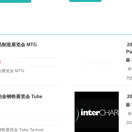
品制造展览会 MTG
2
Pa
日
举
展览会 MTG
为
P
数
全
金钢铁展览会 Tube
2
举
2
览会 Tube Technic