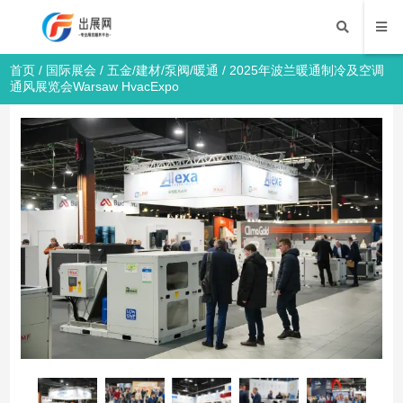
首页
/
国际展会
/
五金/建材/泵阀/暖通
/ 2025年波兰暖通制冷及空调
通风展览会Warsaw HvacExpo