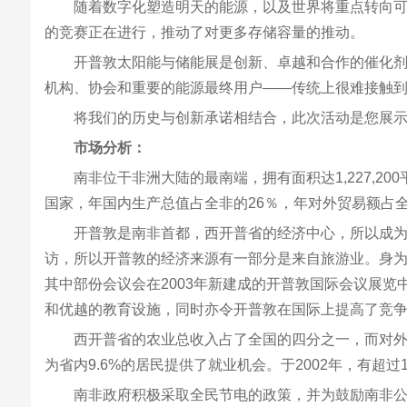
随着数字化塑造明天的能源，以及世界将重点转向
的竞赛正在进行，推动了对更多存储容量的推动。
开普敦太阳能与储能展是创新、卓越和合作的催化剂
机构、协会和重要的能源最终用户——传统上很难接触
将我们的历史与创新承诺相结合，此次活动是您展
市场分析：
南非位干非洲大陆的最南端，拥有面积达1,227,
国家，年国内生产总值占全非的26％，年对外贸易额占
开普敦是南非首都，西开普省的经济中心，所以成
访，所以开普敦的经济来源有一部分是来自旅游业。身
其中部份会议会在2003年新建成的开普敦国际会议展
和优越的教育设施，同时亦令开普敦在国际上提高了竞
西开普省的农业总收入占了全国的四分之一，而对外
为省内9.6%的居民提供了就业机会。于2002年，有
南非政府积极采取全民节电的政策，并为鼓励南非