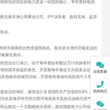
持续和负担得起的电力是这一转型的核心，争夺更好电池
数百家非洲公用事业公司、IPP决策者、政府实体、监管
的机会。
位置和得天独厚的自然资源而闻名。南非是非洲经济最发达的
部集聚在南非。
品的货运出口港口。由于每年都会有数以万计的旅客到
家增加国库收益的角色。开普敦每年都会主办很多会议，
在线客服
与其他南非的城市比较，开普敦有著相对高的高中入学率
热线电话
发达的地区，旅游业占全省国民生产总值的9.8%，并
，因为在其海岸对开的大西洋海底有丰富的石油和天然气。
：民众购买一个太阳能热水系统，南非国家电力公司给予