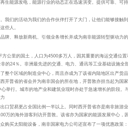
可再生能源发电，能源行业的动态正在迅速演变。提供可靠、可
。我们的活动为我们的合作伙伴打开了大门，让他们能够接触到
到这些人。
示品牌、释放新商机、引领业务增长并成为南非能源转型驱动力
200平方公里的国土，人口为4500多万人，因其重要的海运交通
全非的24％。非洲最先进的交通、电力、通讯等工业基础设施全
为了整个区域的制造业中心，而且亦成为了该省内陆地区出产货
为西开普省的省会并为南非国会的所在地，开普敦亦担当起为国
览中心举行。城市的地产业和建筑业现时亦处于急速增长的阶段。
争力
出口贸易更占全国比例一半以上。同时西开普省亦是南非旅游业最
超过100万的海外游客到访开普敦。该省亦为国家的能源发展中心
公众购买太阳能设备，南非国家电力公司还宣布了一项优惠政策