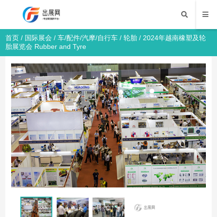
首页
/
国际展会
/
车/配件/汽摩/自行车
/
轮胎
/ 2024年越南橡塑及轮
胎展览会 Rubber and Tyre