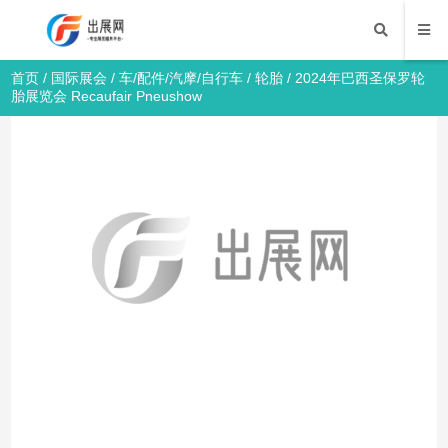
首页
/
国际展会
/
车/配件/汽摩/自行车
/
轮胎
/ 2024年巴西圣保罗轮
胎展览会 Recaufair Pneushow