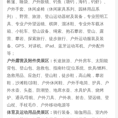
帐篷、睡袋、户外眼镜、钓鱼（塘钓，海钓，钓虾）、
户外手套、休闲桌椅（休闲家具系列、园林用品系
列）、野营、旅游、登山运动器材及装备，专业照明工
具、专业户外望远镜、棋牌、溜冰鞋、专业外车载冰
箱、小轮车、登山设备、绳索、抱石攀岩、登山、露
营、攀岩、探索旅行、徒步旅行、户外运动服装及装
备、GPS、对讲机、iPad、蓝牙运动耳机、户外配件
等；
户外露营及附件类展区：
长途旅游、户外房车、太阳能
背包、登山包、急救包、指南针/定位系统、炊具/燃料、
急救用品、应急灯、登山鞋，徒步鞋，高山靴，攀岩
鞋，沙滩鞋/凉鞋、户外休闲鞋、户外手电筒、护具、户
外水壶、头盔、防潮垫、地席水壶、水具炉具、烧烤
炉、通讯/导航、户外刀具、户外表、射击、望远镜、登
山杖、手杖毛巾、户外移动电源等
体育及运动用品类展区：
骑行装备、瑜伽用品、室内外