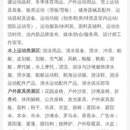
健运动器材、冬季体育用品、户外运动用品、雪上运动
及装备、板类运动（滑板/雪板）、健身器械及配件、运
动器材及设备、运动功能（拍类/鞋类/球类及室内运动/
团队运动等）、运动服装/休闲装、面料及辅料、运动生
活时尚、业内新品牌发布、媒体/协会/服务商、设计师工
作室等。
水上运动类展区:
游泳用品、潜水装备、滑水、冲浪、船
艇、皮划艇、划艇、充气艇、风帆，舢舨，帆船，游
艇，摩托艇，水上摩托，漂流、游泳与沙滩服饰潜水
服、滑水服、船艇运动鞋、航海运动服、游泳鞋、游泳
运动配件产品、潜水运动配件产品、潜水俱乐部等
户外家具类展区：
花园桌椅、户外沙发、沙滩桌椅、折
叠椅、休闲躺椅、公共座椅、发光家具、户外家具面
板、面料；秋千、吊床、吊篮、摇椅；遮阳伞、庭院
伞、木伞、吊伞、沙滩伞、罗马伞、香蕉伞、广告伞；
遮阳蓬、窗蓬、膜结构；烧烤炉、户外取暖器、火盆；