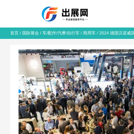
首页
/
国际展会
/
车/配件/汽摩/自行车
/
商用车
/ 2024 德国汉诺威