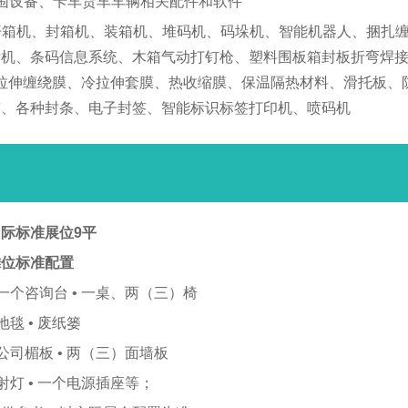
围设备、卡车货车车辆相关配件和软件
、开箱机、封箱机、装箱机、堆码机、码垛机、智能机器人、捆扎
机、条码信息系统、木箱气动打钉枪、塑料围板箱封板折弯焊接
、拉伸缠绕膜、冷拉伸套膜、热收缩膜、保温隔热材料、滑托板
签、各种封条、电子封签、智能标识标签打印机、喷码机
际标准展位9平
摊位标准配置
 一个咨询台 • 一桌、两（三）椅
 地毯 • 废纸篓
 公司楣板 • 两（三）面墙板
 射灯 • 一个电源插座等；