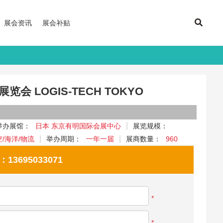
展会资讯
展会补贴
会 LOGIS-TECH TOKYO
举办展馆：
日本 东京有明国际会展中心
展览规模：
空/海洋/物流
举办周期：
一年一届
展商数量：
960
695033071
*
*