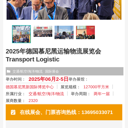
2025年德国慕尼黑运输物流展览会
Transport Logistic
交通/航空/海洋/物流
国际展会
2025年06月2-5日
举办时间：
举办展馆：
德国慕尼黑新国际博览中心
展览规模：
127000平方米
所属行业：
交通/航空/海洋/物流
举办周期：
两年一届
展商数量：
2320
在线展会、门票咨询热线：13695033071