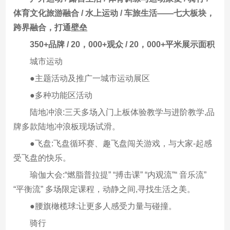
体育文化旅游融合 / 水上运动 / 车旅生活——七大板块，
跨界融合，打通壁垒
350+品牌 / 20，000+观众 / 20，000+平米展示面积
城市运动
●主题活动及推广一城市运动展区
●多种功能区活动
陆地冲浪:三天多场入门上板体验教学与进阶教学,品
牌多款陆地冲浪板现场试滑。
●飞盘:飞盘循环赛、趣飞盘闯关游戏，与大家-起感
受飞盘的快乐。
瑜伽大会:“燃脂普拉提” “搏击课” “内观流”“ 音乐流”
“平衡流” 多场限定课程，动静之间,寻找生活之美。
●腰旗橄榄球:让更多人感受力量与碰撞。
骑行