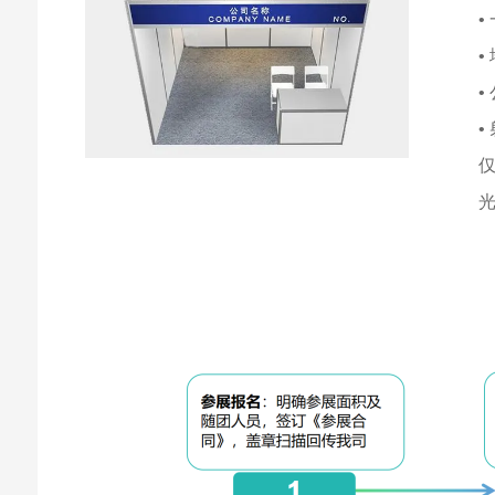
•
•
•
•