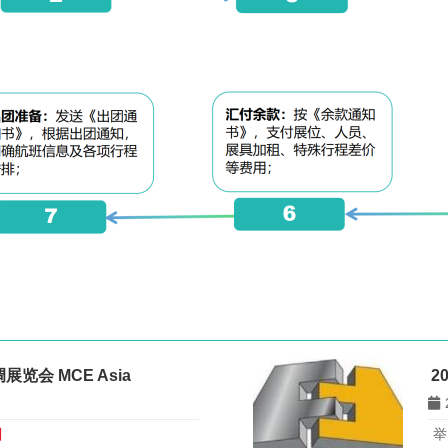
览会 MCE Asia
2
日
举