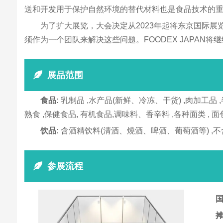
送和开发用于保护自然环境的替代材料也是食品技术的重要概
为了扩大展览，大会决定从2023年起将东京国际展
须作为一个团队来解决这些问题。FOODEX JAPA
展品范围
食品:
乳制品 ,水产品(新鲜、冷冻、干货) ,肉加工品 ,
熟食 ,保健食品, 有机食品,调味料、香辛料 ,各种面类 , 面
饮品:
含酒精饮料(清酒、燒酒、啤酒、葡萄酒等) ,不含酒
参展流程
国