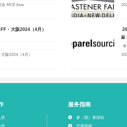
MCE Asia
20
FF・大阪2024（4月）
2
举
大阪2024（4月）
2
作
服务指南
入驻
参（观）展须知
合作
交易指南