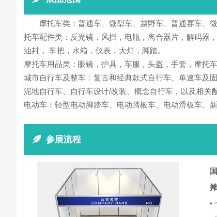
摩托车类：普通车、微型车、越野车、普通赛车、微
托车配件类：反光镜，风挡，电瓶，离合器片，解码器
油封， 车把，水箱，仪表，大灯，脚踏。
摩托车用品类：眼镜，护具，车服，头盔，手套，摩托
城市自行车及整车：复古和经典款式自行车、单速车及
泥地自行车、自行车设计/改装、概念自行车，以及相关
电动车：轻型电动脚踏车、电动踏板车、电动滑板车、新
参展流程
国
•