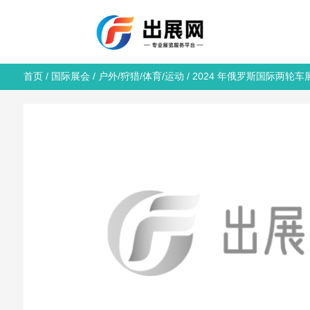
首页
/
国际展会
/
户外/狩猎/体育/运动
/ 2024 年俄罗斯国际两轮车展览