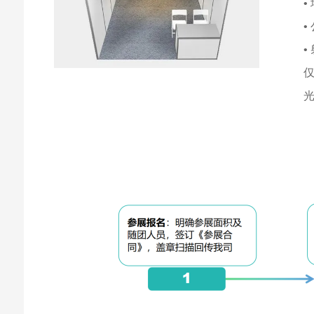
•
•
•