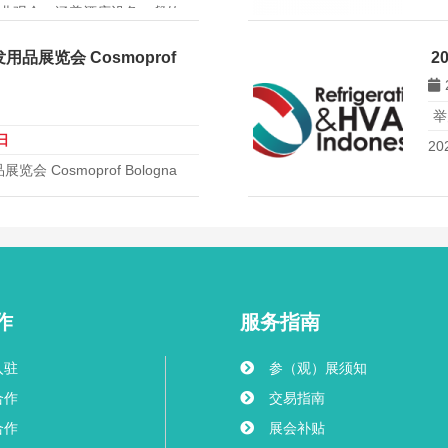
专业观众，涵盖酒店设备、餐饮
Eu
方案，是开拓亚太酒店市场的重
品展览会 Cosmoprof
2
举
日
2
 Cosmoprof Bologna
作
服务指南
入驻
参（观）展须知
合作
交易指南
合作
展会补贴