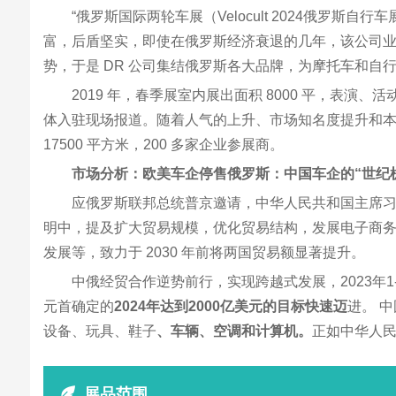
“俄罗斯国际两轮车展（Velocult 2024俄罗
富，后盾坚实，即使在俄罗斯经济衰退的几年，该公司业
势，于是 DR 公司集结俄罗斯各大品牌，为摩托车和
2019 年，春季展室内展出面积 8000 平，表演、活动
体入驻现场报道。随着人气的上升、市场知名度提升和本地
17500 平方米，200 多家企业参展商。
市场分析：
欧美车企停售俄罗斯：中国车企的“世纪
应俄罗斯联邦总统普京邀请，中华人民共和国主席习近平于
明中，提及扩大贸易规模，优化贸易结构，发展电子商
发展等，致力于 2030 年前将两国贸易额显著提升。
中俄经贸合作逆势前行，实现跨越式发展，2023年1
元首确定的
2024年达到2000亿美元的目标快速迈
进。 
设备、玩具、鞋子
、车辆、空调和计算机。
正如中华人
展品范围