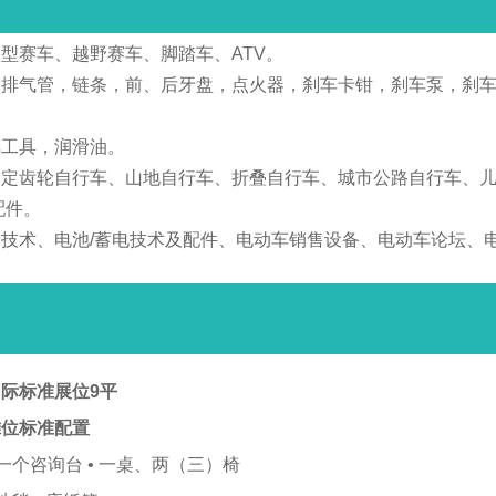
型赛车、越野赛车、脚踏车、ATV。
，排气管，链条，前、后牙盘，点火器，刹车卡钳，刹车泵，刹
车工具，润滑油。
固定齿轮自行车、山地自行车、折叠自行车、城市公路自行车、
配件。
技术、电池/蓄电技术及配件、电动车销售设备、电动车论坛、电
际标准展位9平
摊位标准配置
 一个咨询台 • 一桌、两（三）椅