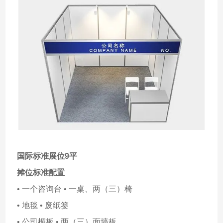
国际标准展位9平
摊位标准配置
• 一个咨询台 • 一桌、两（三）椅
• 地毯 • 废纸篓
• 公司楣板 • 两（三）面墙板