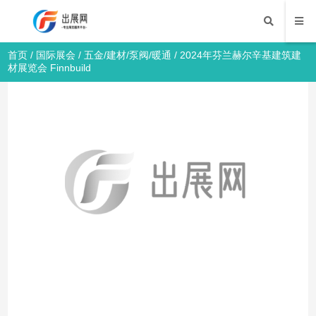
首页
/
国际展会
/
五金/建材/泵阀/暖通
/ 2024年芬兰赫尔辛基建筑建
材展览会 Finnbuild