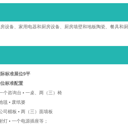
厨房设备、家用电器和厨房设备、厨房墙壁和地板陶瓷、餐具和
际标准展位9平
摊位标准配置
 一个咨询台 • 一桌、两（三）椅
 地毯 • 废纸篓
 公司楣板 • 两（三）面墙板
 射灯 • 一个电源插座等；