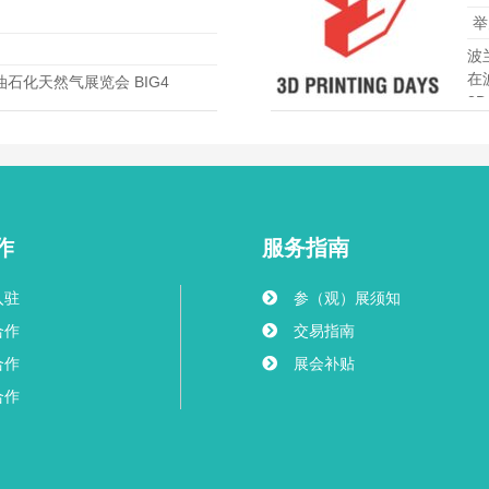
举
波兰
在
油石化天然气展览会 BIG4
3
造
作
服务指南
入驻
参（观）展须知
合作
交易指南
合作
展会补贴
合作