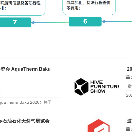
AquaTherm Baku
2
举
日
20
herm Baku 2026）将于
高加索及里海地区最具规模暖通空
，约10000平方米。
国际石油石化天然气展览会
波