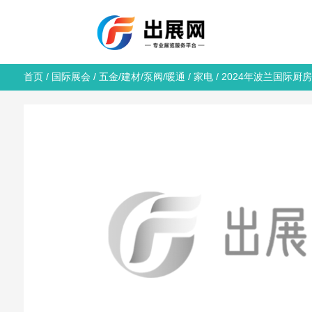
首页
/
国际展会
/
五金/建材/泵阀/暖通
/
家电
/ 2024年波兰国际厨房设备