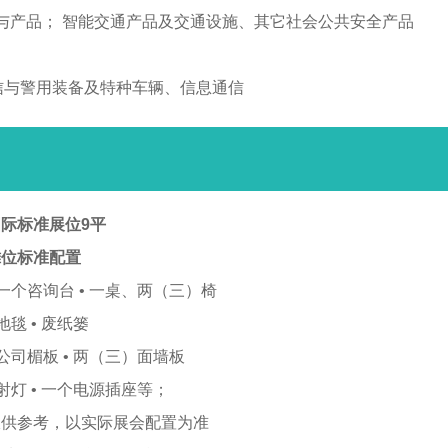
与产品； 智能交通产品及交通设施、其它社会公共安全产品
通信与警用装备及特种车辆、信息通信
际标准展位9平
摊位标准配置
 一个咨询台 • 一桌、两（三）椅
 地毯 • 废纸篓
 公司楣板 • 两（三）面墙板
 射灯 • 一个电源插座等；
仅供参考，以实际展会配置为准