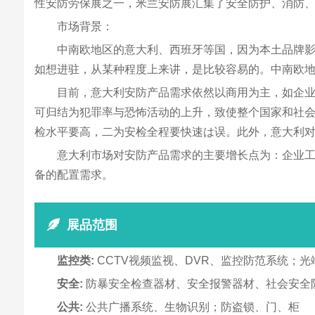
性安防劳保展之一，米兰安防展汇集了安全防护、消防
市场背景：
中南欧地区的意大利、西班牙等国，因为本土品牌
如想进驻，从某种程度上来讲，是比较容易的。中南欧
目前，意大利安防产品需求依然以商用为主，如企
可归结为犯罪率与恐怖活动的上升，致使整个国家和社
检水平要高，二为安检全程要快速は误。此外，意大利
意大利市场对安防产品需求的主要增长点为：企业
备的配置需求。
展品范围
监控类:
CCTV视频监视、DVR、监控防范系统；
安全:
防暴安全检查器材、安全报警器材、社会安全
公共:
公共广播系统、生物识别；防盗锁、门、柜