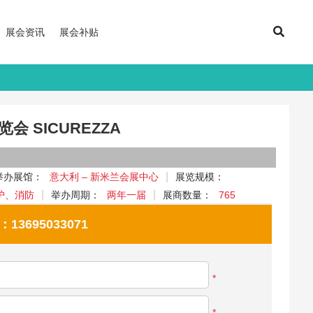
展会资讯
展会补贴
会 SICUREZZA
举办展馆：
意大利 – 新米兰会展中心
展览规模：
护、消防
举办周期：
两年一届
展商数量：
765
695033071
*
*