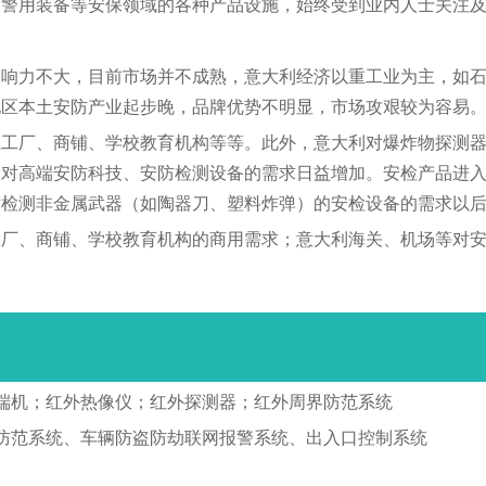
、警用装备等安保领域的各种产品设施，始终受到业内人士关注
影响力不大，目前市场并不成熟，意大利经济以重工业为主，如
地区本土安防产业起步晚，品牌优势不明显，市场攻艰较为容易
业工厂、商铺、学校教育机构等等。此外，意大利对爆炸物探测
会对高端安防科技、安防检测设备的需求日益增加。安检产品进
对检测非金属武器（如陶器刀、塑料炸弹）的安检设备的需求以
工厂、商铺、学校教育机构的商用需求；意大利海关、机场等对
光端机；红外热像仪；红外探测器；红外周界防范系统
防范系统、车辆防盗防劫联网报警系统、出入口控制系统