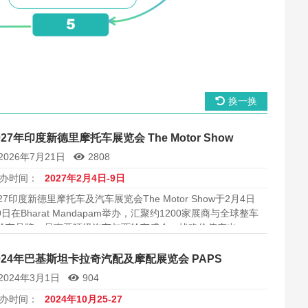
换一换
027年印度新德里摩托车展览会 The Motor Show
2026年7月21日
2808
办时间：
2027年2月4日-9日
027印度新德里摩托车及汽车展览会The Motor Show于2月4日
9日在Bharat Mandapam举办，汇聚约1200家展商与全球整车
轮车品牌，是南亚顶级汽车与两轮车盛会，战略价值突出。，
助于建立稳定的本地合作关系。，是出海目标市场的优选节点
一。
024年巴基斯坦卡拉奇汽配及摩配展览会 PAPS
2024年3月1日
904
办时间：
2024年10月25-27