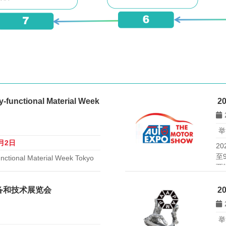
ctional Material Week
2
举
0月2日
2
至
nal Material Week Tokyo
两
办。日本规模最大覆盖面最广先进
有
展商，约40000平方米。
之
备和技术展览会
2
举