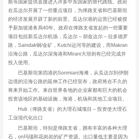
斯等国家提供直接进入许多中东国家的替代路线。政府
在瓜达尔开展了一些重点项目，为俾路支省和巴基斯坦
的经济发展开辟了新的前景。瓜达尔港的运营已经被授
予新加坡港务局40年。政府在俾路支省发起的一些重要
项目包括新瓜达尔机场，瓜达尔 – 胡兹达尔 – 拉多德罗
路，Saindak铜/金矿，Kutchi运河等的建设，而Makran
沿海公路，瓜达尔深海港和Mirani大坝则有已经完成并
投入使用。
巴基斯坦第四港的Sonmiani海滩，从瓜达尔到伊朗
边境的沿海公路的延伸工作已经宣布，政府将在不久的
将来开始工作。来自世界各地的企业家都有巨大的机会
投资该地区的基础设施，海港，机场和其他工业项目。
Hub（俾路支省）的大理石城项目 – 投资使大理石
工业现代化出口
巴基斯坦，特别是俾路支省，拥有丰富的各种大理
石，on玛瑙和花岗岩的矿产资源。出口量低主要是因为