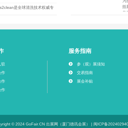
为
括
s2clean是全球清洗技术权威专
息
及等离子等多种工艺。观众专业
商对接汽车、半导体与医疗等高
方案源头，价值持续释放，前景
作
服务指南
入驻
参（观）展须知
合作
交易指南
合作
展会补贴
合作
pyright © 2024 GoFair.CN 出展网（厦门德讯会展） |
闽ICP备20240294