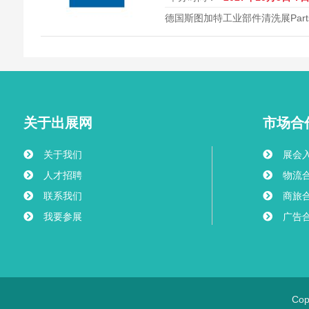
德国斯图加特工业部件清洗展Part
业展，涵盖湿化学、超声、激光
度极高且采购意向明确，是设备
洁净需求领域的首选平台与技术
广阔。
关于出展网
市场合
关于我们
展会
人才招聘
物流
联系我们
商旅
我要参展
广告
Co