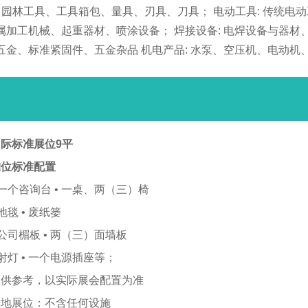
、园林工具、工具箱包、量具、刃具、刀具； 电动工具: 传统电
属加工机械、起重器材、喷涂设备； 焊接设备: 电焊设备与器材
五金、标准紧固件、五金杂品 机电产品: 水泵、空压机、电动机
际标准展位9平
摊位标准配置
 一个咨询台 • 一桌、两（三）椅
 地毯 • 废纸篓
 公司楣板 • 两（三）面墙板
 射灯 • 一个电源插座等；
仅供参考，以实际展会配置为准
光地展位：不含任何设施