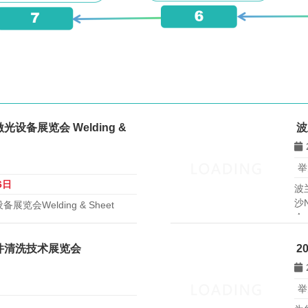
设备展览会 Welding &
波
举
6日
波
沙
会Welding & Sheet
会
月14日至16日在韩国仁川松岛会展中
焊接切割及激光设备产业展览
加工企业，是开拓韩国金属加工
部件清洗技术展览会
2
举
日