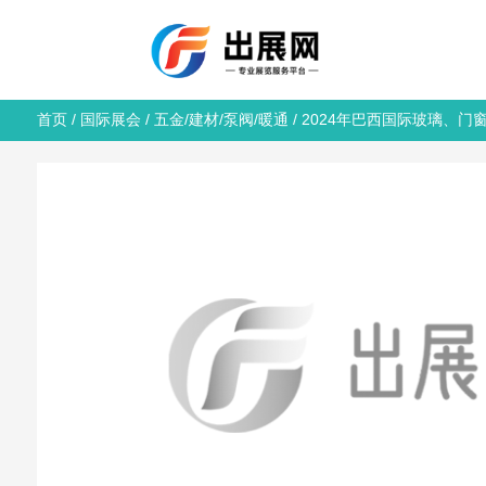
首页
/
国际展会
/
五金/建材/泵阀/暖通
/ 2024年巴西国际玻璃、门窗