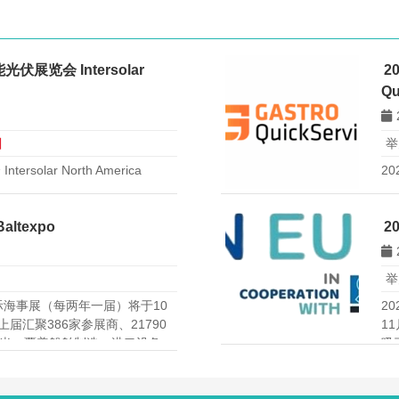
展览会 Intersolar
2
Qu
日
举
olar North America
2
Qu
ltexpo
2
日
举
o国际海事展（每两年一届）将于10
2
，上届汇聚386家参展商、21790
1
方米，覆盖船舶制造、港口设备
吸
开拓波兰及波罗的海市场的高效
交
共