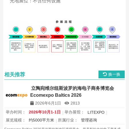
光地展位：不含任何设施
相关推荐
换一换
立陶宛维尔纽斯波罗的海电子商务博览会
Ecomexpo Baltics 2026
2026年6月1日
2813
举办时间：
2026年10月1-1日
举办展馆：
LITEXPO
展览规模：
约5000平方米
所属行业：
管理咨询