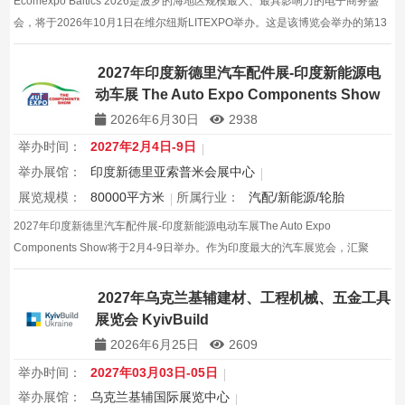
Ecomexpo Baltics 2026是波罗的海地区规模最大、最具影响力的电子商务盛
会，将于2026年10月1日在维尔纽斯LITEXPO举办。这是该博览会举办的第13
年，将立陶宛展览中心打造成数字商务创新中心。
2027年印度新德里汽车配件展-印度新能源电
动车展 The Auto Expo Components Show
2026年6月30日
2938
举办时间：
2027年2月4日-9日
举办展馆：
印度新德里亚索普米会展中心
展览规模：
80000平方米
所属行业：
汽配/新能源/轮胎
2027年印度新德里汽车配件展-印度新能源电动车展The Auto Expo
Components Show将于2月4-9日举办。作为印度最大的汽车展览会，汇聚
1204家展商，展示面积80000平方米，是进入印度及南亚汽配市场的重要商贸
平台，值得企业积极参与和深入合作
2027年乌克兰基辅建材、工程机械、五金工具
展览会 KyivBuild
2026年6月25日
2609
举办时间：
2027年03月03日-05日
举办展馆：
乌克兰基辅国际展览中心