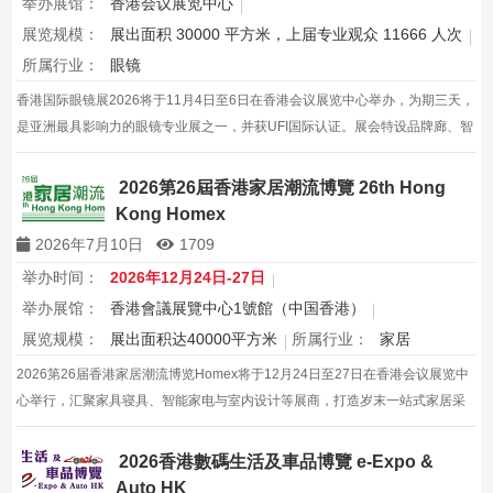
举办展馆：
香港会议展览中心
展览规模：
展出面积 30000 平方米，上届专业观众 11666 人次
所属行业：
眼镜
香港国际眼镜展2026将于11月4日至6日在香港会议展览中心举办，为期三天，
是亚洲最具影响力的眼镜专业展之一，并获UFI国际认证。展会特设品牌廊、智
能眼镜专区与多国展馆，汇聚全球视光产品供应商，并配套眼镜汇演与行业论
坛，为展商与买家创造高效的跨境商贸与合作机…
2026第26屆香港家居潮流博覽 26th Hong
Kong Homex
2026年7月10日
1709
举办时间：
2026年12月24日-27日
举办展馆：
香港會議展覽中心1號館（中国香港）
展览规模：
展出面积达40000平方米
所属行业：
家居
2026第26届香港家居潮流博览Homex将于12月24日至27日在香港会议展览中
心举行，汇聚家具寝具、智能家电与室内设计等展商，打造岁末一站式家居采
购与灵感盛会，欢迎本地家庭与海内外买家入场挑选心仪家居好物，共度温馨
节日购物季，感受设计之美。
2026香港數碼生活及車品博覽 e-Expo &
Auto HK