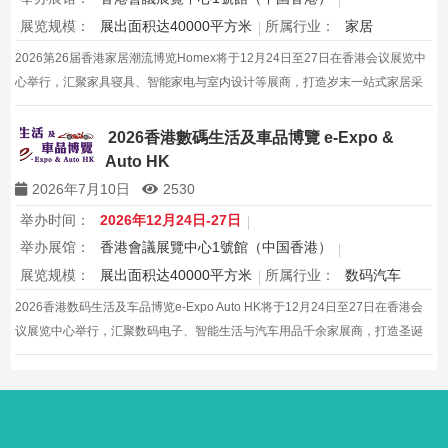
展览规模：
展出面积达40000平方米
所属行业：
家居
2026第26届香港家居潮流博览Homex将于12月24日至27日在香港会议展览中
心举行，汇聚家具寝具、智能家电与室内设计等展商，打造岁末一站式家居采
购与灵感盛会，欢迎本地家庭与海内外买家入场挑选心仪家居好物，共度温馨
节日购物季，感受设计之美。
2026香港數碼生活及車品博覽 e-Expo &
Auto HK
2026年7月10日
2530
举办时间：
2026年12月24日-27日
举办展馆：
香港會議展覽中心1號館（中国香港）
展览规模：
展出面积达40000平方米
所属行业：
数码汽车
2026香港数码生活及车品博览e-Expo Auto HK将于12月24日至27日在香港会
议展览中心举行，汇聚数码电子、智能生活与汽车用品千余家展商，打造圣诞
黄金档科技车品一站式采购盛会，欢迎观众与买家到场体验交流，共赴年度科
技车生活派对。