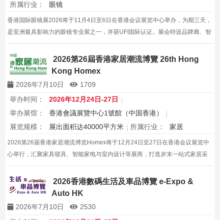
所属行业：
眼镜
香港国际眼镜展2026将于11月4日至6日在香港会议展览中心举办，为期三天，
是亚洲最具影响力的眼镜专业展之一，并获UFI国际认证。展会特设品牌廊、智
能眼镜专区与多国展馆，汇聚全球视光产品供应商，并配套眼镜汇演与行业论
坛，为展商与买家创造高效的跨境商贸与合作机…
2026第26屆香港家居潮流博覽 26th Hong
Kong Homex
2026年7月10日
1709
举办时间：
2026年12月24日-27日
举办展馆：
香港會議展覽中心1號館（中国香港）
展览规模：
展出面积达40000平方米
所属行业：
家居
2026第26届香港家居潮流博览Homex将于12月24日至27日在香港会议展览中
心举行，汇聚家具寝具、智能家电与室内设计等展商，打造岁末一站式家居采
购与灵感盛会，欢迎本地家庭与海内外买家入场挑选心仪家居好物，共度温馨
节日购物季，感受设计之美。
2026香港數碼生活及車品博覽 e-Expo &
Auto HK
2026年7月10日
2530