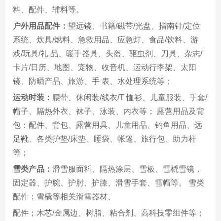
料、配件、辅料等。
户外用品配件：
望远镜、书籍/磁带/光盘、指南针/定位
系统、炊具/燃料、急救用品、应急灯、食品/饮料、游
戏/玩具/礼 品、暖手器具、头盔、驱虫剂、刀具、杂志/
卡片/日历、地图、宠物、收音机、运动行李架、太阳
镜、防晒产品、旅游、手 表、水处理系统等；
运动时装：
腰带、休闲装/线衣/T 恤衫、儿童服装、手套/
帽子、隔热外衣、袜子、泳装、内衣等； 露营用品及背
包：配件、背包、露营用具、儿童用品、钓鱼用品、远
足靴、各类护垫/床垫、睡袋、帐篷、旅行包、助力杆
等；
雪类产品：
滑雪服面料、隔热涂层、雪板、雪橇雪镜，
固定器、护腕、护肘、护膝、滑雪手套、雪帽等。 雪类
配件：雪橇等相关滑雪器材、
配件；木芯/金属边、树脂、粘合剂、高科技零组件等；