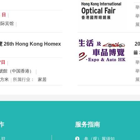
举
0 日
举
国际宾馆
展
展
行业：
微米纳米技术学会
所
青年科学家论坛暨
th Hong Kong Homex
2
eering2026 青年科学家研讨会
香
办
国
7日
举
球
號館（中国香港）
举
创
平方米
所属行业：
家居
展
mex将于12月24日至27日在香
2
寝具、智能家电与室内设计等展
2
灵感盛会，欢迎本地家庭与海内
用
共度温馨节日购物季，感受设计
迎
作
服务指南
入驻
参（观）展须知