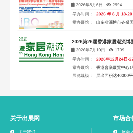
讨会
2026年8月6日
2994
举办时间：
2026 年 8 月 18-2
举办展馆：
山东省淄博市齐盛
展览规模：
5000+平方米
所属
中国微米纳米技术学会第十一届
2026第26屆香港家居潮流博覽 26
Microsystems & Nanoengin
2026年7月10日
1709
举办时间：
2026年12月24日-2
举办展馆：
香港會議展覽中心1
展览规模：
展出面积达40000
2026第26届香港家居潮流博览Ho
港会议展览中心举行，汇聚家具
商，打造岁末一站式家居采购与
外买家入场挑选心仪家居好物，
之美。
关于出展网
市场合
关于我们
展会