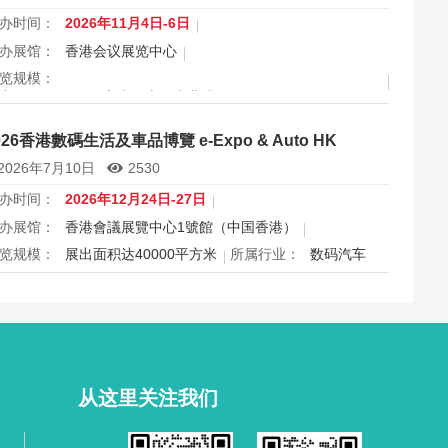
办时间：
2026年11月4日-6日
办展馆：
香港会议展览中心
览规模：
出面积 30000 平方米，上届专业观众 11666 人次
属行业：
眼镜
026香港數碼生活及車品博覽 e-Expo & Auto HK
港国际眼镜展2026将于11月4日至6日在香港会议展览中心举
2026年7月10日
2530
，为期三天，是亚洲最具影响力的眼镜专业展之一，并获UFI
际认证。展会特设品牌廊、智能眼镜专区与多国展馆，汇聚全
办时间：
2026年12月24日-27日
视光产品供应商，并配套眼镜汇演与行业论坛，为展商与买家
办展馆：
香港會議展覽中心1號館（中国香港）
造高效的跨境商贸与合作机…
览规模：
展出面积达40000平方米
所属行业：
数码汽车
026香港数码生活及车品博览e-Expo Auto HK将于12月24日至
7日在香港会议展览中心举行，汇聚数码电子、智能生活与汽车
品千余家展商，打造圣诞黄金档科技车品一站式采购盛会，欢
观众与买家到场体验交流，共赴年度科技车生活派对。
从这里关注我们