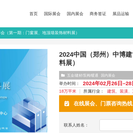
首页
国际展会
国内展会
商务签证
展品运输
建博会（第一期：门窗展、地顶墙装饰材料展）
2024中国（郑州）中博
料展）
五金/建材/泵阀/暖通
国内展会
2024年02月26日–2
举办时间：
18万平米
所属行业：
建筑、装潢、
在线展会、门票咨询热线：13
联系人姓名：