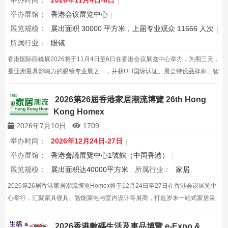
举办时间：
2026年11月4日-6日
举办展馆：
香港会议展览中心
展览规模：
展出面积 30000 平方米，上届专业观众 11666 人次
所属行业：
眼镜
香港国际眼镜展2026将于11月4日至6日在香港会议展览中心举办，为期三天，
是亚洲最具影响力的眼镜专业展之一，并获UFI国际认证。展会特设品牌廊、智
能眼镜专区与多国展馆，汇聚全球视光产品供应商，并配套眼镜汇演与行业论
坛，为展商与买家创造高效的跨境商贸与合作机…
2026第26屆香港家居潮流博覽 26th Hong
Kong Homex
2026年7月10日
1709
举办时间：
2026年12月24日-27日
举办展馆：
香港會議展覽中心1號館（中国香港）
展览规模：
展出面积达40000平方米
所属行业：
家居
2026第26届香港家居潮流博览Homex将于12月24日至27日在香港会议展览中
心举行，汇聚家具寝具、智能家电与室内设计等展商，打造岁末一站式家居采
购与灵感盛会，欢迎本地家庭与海内外买家入场挑选心仪家居好物，共度温馨
节日购物季，感受设计之美。
2026香港數碼生活及車品博覽 e-Expo &