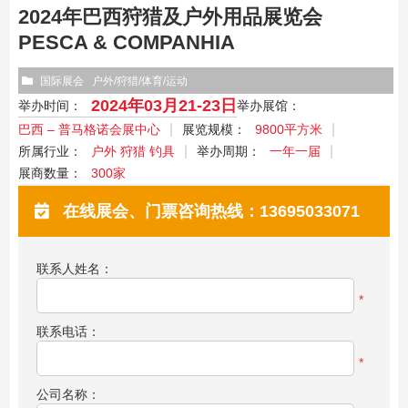
2024年巴西狩猎及户外用品展览会
PESCA & COMPANHIA
国际展会
户外/狩猎/体育/运动
2024年03月21-23日
举办时间：
举办展馆：
巴西 – 普马格诺会展中心
展览规模：
9800平方米
所属行业：
户外 狩猎 钓具
举办周期：
一年一届
展商数量：
300家
在线展会、门票咨询热线：13695033071
联系人姓名：
*
联系电话：
*
公司名称：