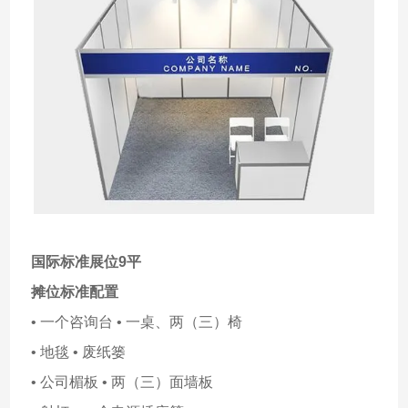
国际标准展位9平
摊位标准配置
• 一个咨询台 • 一桌、两（三）椅
• 地毯 • 废纸篓
• 公司楣板 • 两（三）面墙板