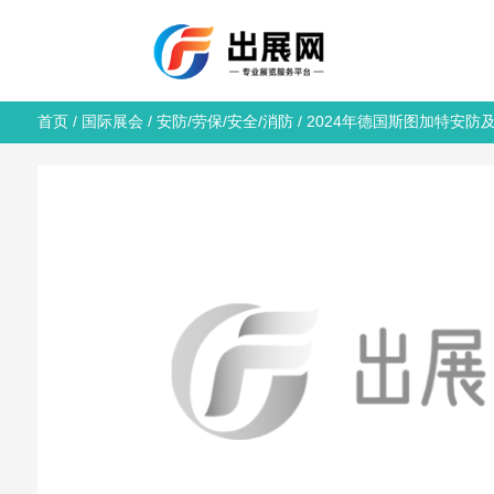
首页
/
国际展会
/
安防/劳保/安全/消防
/ 2024年德国斯图加特安防及工业安