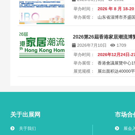
举办时间：
2026 年 8 月 18-2
举办展馆：
山东省淄博市齐盛
展览规模：
5000+平方米
所属
中国微米纳米技术学会第十一届
2026第26屆香港家居潮流博覽 26
Microsystems & Nanoengin
2026年7月10日
1709
举办时间：
2026年12月24日-2
举办展馆：
香港會議展覽中心1
展览规模：
展出面积达40000
2026第26届香港家居潮流博览Ho
港会议展览中心举行，汇聚家具
商，打造岁末一站式家居采购与
外买家入场挑选心仪家居好物，
之美。
关于出展网
市场合
关于我们
展会