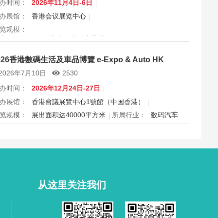
办时间：
2026年11月4日-6日
办展馆：
香港会议展览中心
览规模：
出面积 30000 平方米，上届专业观众 11666 人次
属行业：
眼镜
026香港數碼生活及車品博覽 e-Expo & Auto HK
港国际眼镜展2026将于11月4日至6日在香港会议展览中心举
2026年7月10日
2530
，为期三天，是亚洲最具影响力的眼镜专业展之一，并获UFI
际认证。展会特设品牌廊、智能眼镜专区与多国展馆，汇聚全
办时间：
2026年12月24日-27日
视光产品供应商，并配套眼镜汇演与行业论坛，为展商与买家
办展馆：
香港會議展覽中心1號館（中国香港）
造高效的跨境商贸与合作机…
览规模：
展出面积达40000平方米
所属行业：
数码汽车
026香港数码生活及车品博览e-Expo Auto HK将于12月24日至
7日在香港会议展览中心举行，汇聚数码电子、智能生活与汽车
品千余家展商，打造圣诞黄金档科技车品一站式采购盛会，欢
观众与买家到场体验交流，共赴年度科技车生活派对。
从这里关注我们