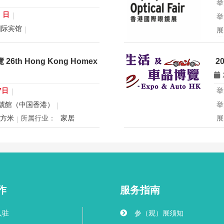
举
0 日
举
国际宾馆
展
展
行业：
微米纳米技术学会
所
青年科学家论坛暨
th Hong Kong Homex
2
eering2026 青年科学家研讨会
香
办
国
7日
举
球
號館（中国香港）
举
创
平方米
所属行业：
家居
展
mex将于12月24日至27日在香
2
寝具、智能家电与室内设计等展
2
灵感盛会，欢迎本地家庭与海内
用
共度温馨节日购物季，感受设计
迎
作
服务指南
入驻
参（观）展须知