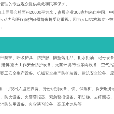
和管理的专业观众提供急救和民事保护。
 Aktuell上届展会总面积20000平方米，参展企业308家均来
言，劳动力和医疗保护问题越来越受到重视，因为人口结构和专业
受。
手部防护、呼吸护具、防护服、防坠落用品、拒水拒油、记号设
、建筑/露天工作安全防护设备、无菌环境/专业消毒设备、空气
油职工安全生产设备、机械安全生产防护装置、建筑安全设备、
视器、可视出入监控设备、身份识别设备、锁、保险柜、保安服务
备、防火设备、火警警报器、紧急警报设备、消防梯、去纤颤器
、消防队用设备、火灾演习设备、高压水龙头等