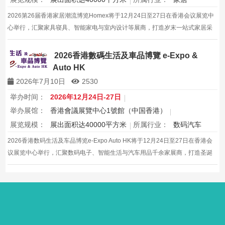
2026第26届香港家居潮流博览Homex将于12月24日至27日在香港会议展览中
心举行，汇聚家具寝具、智能家电与室内设计等展商，打造岁末一站式家居采
购与灵感盛会，欢迎本地家庭与海内外买家入场挑选心仪家居好物，共度温馨
节日购物季，感受设计之美。
2026香港數碼生活及車品博覽 e-Expo &
Auto HK
2026年7月10日
2530
举办时间：
2026年12月24日-27日
举办展馆：
香港會議展覽中心1號館（中国香港）
展览规模：
展出面积达40000平方米
所属行业：
数码汽车
2026香港数码生活及车品博览e-Expo Auto HK将于12月24日至27日在香港会
议展览中心举行，汇聚数码电子、智能生活与汽车用品千余家展商，打造圣诞
黄金档科技车品一站式采购盛会，欢迎观众与买家到场体验交流，共赴年度科
技车生活派对。