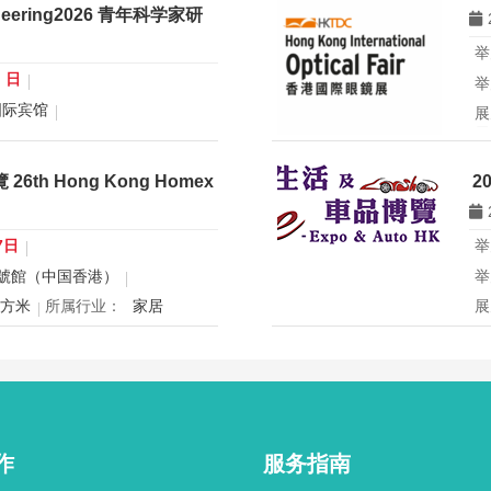
gineering2026 青年科学家研
举
0 日
举
国际宾馆
展
展
行业：
微米纳米技术学会
所
青年科学家论坛暨
th Hong Kong Homex
2
eering2026 青年科学家研讨会
香
办
国
7日
举
球
號館（中国香港）
举
创
平方米
所属行业：
家居
展
mex将于12月24日至27日在香
2
寝具、智能家电与室内设计等展
2
灵感盛会，欢迎本地家庭与海内
用
共度温馨节日购物季，感受设计
迎
作
服务指南