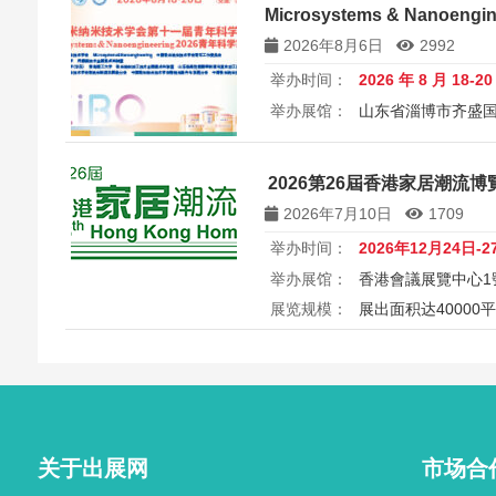
Microsystems & Nanoen
讨会
2026年8月6日
2992
举办时间：
2026 年 8 月 18-2
举办展馆：
山东省淄博市齐盛
展览规模：
5000+平方米
所属
中国微米纳米技术学会第十一届
2026第26屆香港家居潮流博覽 26
Microsystems & Nanoengin
2026年7月10日
1709
举办时间：
2026年12月24日-2
举办展馆：
香港會議展覽中心1
展览规模：
展出面积达40000
2026第26届香港家居潮流博览Ho
港会议展览中心举行，汇聚家具
商，打造岁末一站式家居采购与
外买家入场挑选心仪家居好物，
之美。
关于出展网
市场合