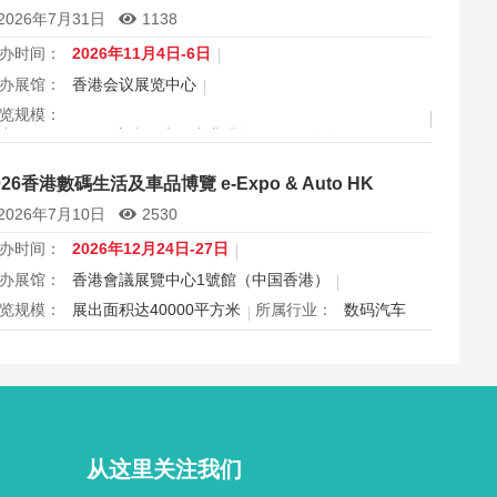
2026年7月31日
1138
办时间：
2026年11月4日-6日
办展馆：
香港会议展览中心
览规模：
出面积 30000 平方米，上届专业观众 11666 人次
属行业：
眼镜
026香港數碼生活及車品博覽 e-Expo & Auto HK
港国际眼镜展2026将于11月4日至6日在香港会议展览中心举
2026年7月10日
2530
，为期三天，是亚洲最具影响力的眼镜专业展之一，并获UFI
际认证。展会特设品牌廊、智能眼镜专区与多国展馆，汇聚全
办时间：
2026年12月24日-27日
视光产品供应商，并配套眼镜汇演与行业论坛，为展商与买家
办展馆：
香港會議展覽中心1號館（中国香港）
造高效的跨境商贸与合作机…
览规模：
展出面积达40000平方米
所属行业：
数码汽车
026香港数码生活及车品博览e-Expo Auto HK将于12月24日至
7日在香港会议展览中心举行，汇聚数码电子、智能生活与汽车
品千余家展商，打造圣诞黄金档科技车品一站式采购盛会，欢
观众与买家到场体验交流，共赴年度科技车生活派对。
从这里关注我们