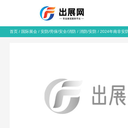
首页
/
国际展会
/
安防/劳保/安全/消防
/
消防/安防
/ 2024年南非安防