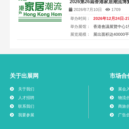
2026第26屆香港家居潮流博覽 26
Microsystems & Nanoengin
2026年7月10日
1709
举办时间：
2026年12月24日-2
举办展馆：
香港會議展覽中心1
展览规模：
展出面积达40000
2026第26届香港家居潮流博览Ho
港会议展览中心举行，汇聚家具
商，打造岁末一站式家居采购与
外买家入场挑选心仪家居好物，
之美。
关于出展网
市场合
关于我们
展会
人才招聘
物流
联系我们
商旅
我要参展
广告