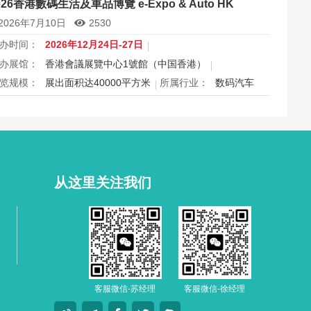
026香港數碼生活及車品博覽 e-Expo & Auto HK
港国际眼镜展2026将于11月4日至6日在香港会议展览中心举
2026年7月10日
2530
，为期三天，是亚洲最具影响力的眼镜专业展之一，并获UFI
际认证。展会特设品牌廊、智能眼镜专区与多国展馆，汇聚全
办时间：
2026年12月24日-27日
视光产品供应商，并配套眼镜汇演与行业论坛，为展商与买家
办展馆：
香港會議展覽中心1號館（中国香港）
造高效的跨境商贸与合作机…
览规模：
展出面积达40000平方米
所属行业：
数码汽车
026香港数码生活及车品博览e-Expo Auto HK将于12月24日至
7日在香港会议展览中心举行，汇聚数码电子、智能生活与汽车
品千余家展商，打造圣诞黄金档科技车品一站式采购盛会，欢
观众与买家到场体验交流，共赴年度科技车生活派对。
从这里关注我们
客服微信-苏经理
客服微信-徐经理