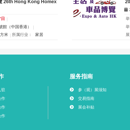
th Hong Kong Homex
2
eering2026 青年科学家研讨会
香
办
国
7日
举
球
號館（中国香港）
举
创
平方米
所属行业：
家居
展
mex将于12月24日至27日在香
2
寝具、智能家电与室内设计等展
2
灵感盛会，欢迎本地家庭与海内
用
共度温馨节日购物季，感受设计
迎
作
服务指南
入驻
参（观）展须知
合作
交易指南
合作
展会补贴
合作