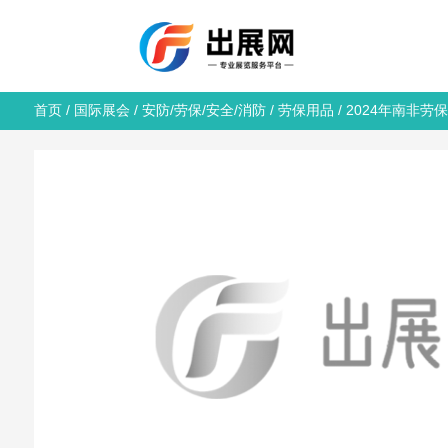
首页
/
国际展会
/
安防/劳保/安全/消防
/
劳保用品
/ 2024年南非劳保展览