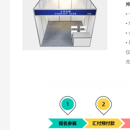
•
•
•
•