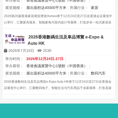
举办展馆：
香港會議展覽中心1號館（中国香港）
展览规模：
展出面积达40000平方米
所属行业：
家居
2026第26届香港家居潮流博览Homex将于12月24日至27日在香港会议展览中
心举行，汇聚家具寝具、智能家电与室内设计等展商，打造岁末一站式家居采
购与灵感盛会，欢迎本地家庭与海内外买家入场挑选心仪家居好物，共度温馨
节日购物季，感受设计之美。
2026香港數碼生活及車品博覽 e-Expo &
Auto HK
2026年7月10日
2530
举办时间：
2026年12月24日-27日
举办展馆：
香港會議展覽中心1號館（中国香港）
展览规模：
展出面积达40000平方米
所属行业：
数码汽车
2026香港数码生活及车品博览e-Expo Auto HK将于12月24日至27日在香港会
议展览中心举行，汇聚数码电子、智能生活与汽车用品千余家展商，打造圣诞
黄金档科技车品一站式采购盛会，欢迎观众与买家到场体验交流，共赴年度科
技车生活派对。