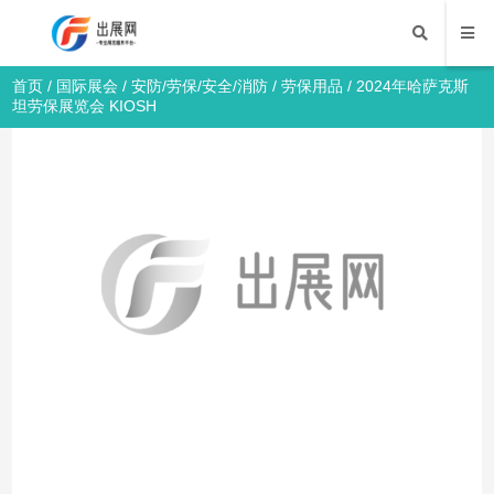
首页
/
国际展会
/
安防/劳保/安全/消防
/
劳保用品
/ 2024年哈萨克斯
坦劳保展览会 KIOSH