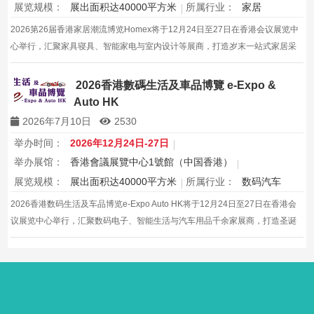
展览规模：
展出面积达40000平方米
所属行业：
家居
2026第26届香港家居潮流博览Homex将于12月24日至27日在香港会议展览中
心举行，汇聚家具寝具、智能家电与室内设计等展商，打造岁末一站式家居采
购与灵感盛会，欢迎本地家庭与海内外买家入场挑选心仪家居好物，共度温馨
节日购物季，感受设计之美。
2026香港數碼生活及車品博覽 e-Expo &
Auto HK
2026年7月10日
2530
举办时间：
2026年12月24日-27日
举办展馆：
香港會議展覽中心1號館（中国香港）
展览规模：
展出面积达40000平方米
所属行业：
数码汽车
2026香港数码生活及车品博览e-Expo Auto HK将于12月24日至27日在香港会
议展览中心举行，汇聚数码电子、智能生活与汽车用品千余家展商，打造圣诞
黄金档科技车品一站式采购盛会，欢迎观众与买家到场体验交流，共赴年度科
技车生活派对。