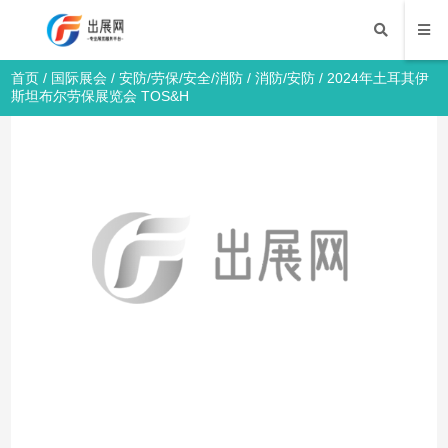
首页
/
国际展会
/
安防/劳保/安全/消防
/
消防/安防
/ 2024年土耳其伊
斯坦布尔劳保展览会 TOS&H