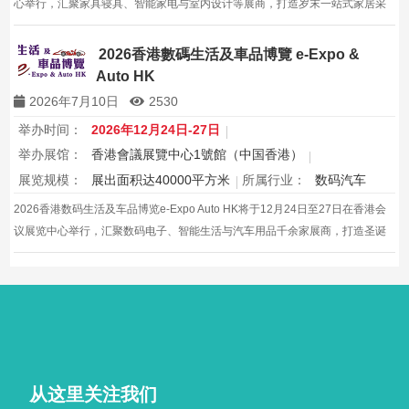
心举行，汇聚家具寝具、智能家电与室内设计等展商，打造岁末一站式家居采
购与灵感盛会，欢迎本地家庭与海内外买家入场挑选心仪家居好物，共度温馨
节日购物季，感受设计之美。
2026香港數碼生活及車品博覽 e-Expo &
Auto HK
2026年7月10日
2530
举办时间：
2026年12月24日-27日
举办展馆：
香港會議展覽中心1號館（中国香港）
展览规模：
展出面积达40000平方米
所属行业：
数码汽车
2026香港数码生活及车品博览e-Expo Auto HK将于12月24日至27日在香港会
议展览中心举行，汇聚数码电子、智能生活与汽车用品千余家展商，打造圣诞
黄金档科技车品一站式采购盛会，欢迎观众与买家到场体验交流，共赴年度科
技车生活派对。
从这里关注我们