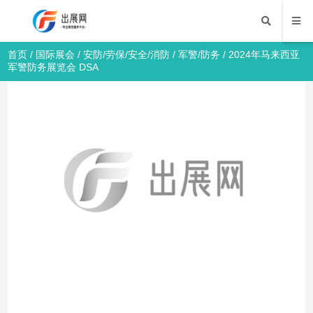
首页
/
国际展会
/
安防/劳保/安全/消防
/
军警/防务
/ 2024年马来西亚
军警防务展览会 DSA