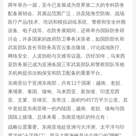
两年举办一届，至今已发展成为世界第二大的专科防务
配备展销会。其展品范围广泛，涉及陆海空防御、战场
医疗产品/技术、培训和模拟训练系统、警察和安全外围
设备、电子战等。在防务展期间，还将举办国际防务研
讨会，许多国家的政府防卫事务决策者，如国防部长和
武装部队首长等防务高官云集吉隆坡，讨论战地医疗、
网络安全、人道协助与灾难等议题。历经30年，马来西
亚防务展已成为亚洲各国三军武装部队和警察部队等相
关机构提供洽购保安和防卫配备的重要平台。
东南亚位于亚洲东南部，共有11个国家：越南、老挝、
柬埔寨、泰国、缅甸、马来西亚、新加坡、印度尼西
亚、文莱、菲律宾、东帝汶，面积约457万平方公里。其
中老挝是东南亚唯一的内陆国，越南、老挝、缅甸与我
国陆上接壤。总体来看，东南亚地区的特点有：
战略位置重要。东南亚地处亚洲与大洋洲、太平洋与印
度洋的”十字路口”，而马六甲海峡是这个路口的”咽喉”，