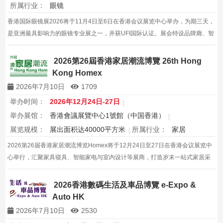
所属行业：
眼镜
香港国际眼镜展2026将于11月4日至6日在香港会议展览中心举办，为期三天，
是亚洲最具影响力的眼镜专业展之一，并获UFI国际认证。展会特设品牌廊、智
能眼镜专区与多国展馆，汇聚全球视光产品供应商，并配套眼镜汇演与行业论
坛，为展商与买家创造高效的跨境商贸与合作机…
2026第26屆香港家居潮流博覽 26th Hong
Kong Homex
2026年7月10日
1709
举办时间：
2026年12月24日-27日
举办展馆：
香港會議展覽中心1號館（中国香港）
展览规模：
展出面积达40000平方米
所属行业：
家居
2026第26届香港家居潮流博览Homex将于12月24日至27日在香港会议展览中
心举行，汇聚家具寝具、智能家电与室内设计等展商，打造岁末一站式家居采
购与灵感盛会，欢迎本地家庭与海内外买家入场挑选心仪家居好物，共度温馨
节日购物季，感受设计之美。
2026香港數碼生活及車品博覽 e-Expo &
Auto HK
2026年7月10日
2530