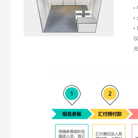
•
•
•