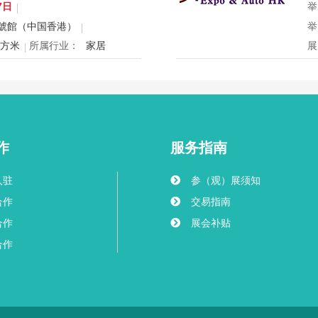
国
7日
举
球
號館（中国香港）
举
创
平方米
所属行业：
家居
展
mex将于12月24日至27日在香
2
寝具、智能家电与室内设计等展
2
灵感盛会，欢迎本地家庭与海内
用
共度温馨节日购物季，感受设计
迎
作
服务指南
入驻
参（观）展须知
合作
交易指南
合作
展会补贴
合作