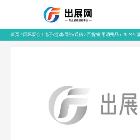
首页
/
国际展会
/
电子/游戏/网络/通信
/
百货/家用消费品
/ 2024