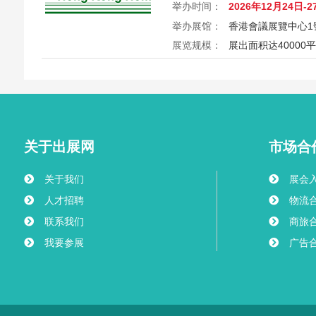
举办时间：
2026年12月24日-2
举办展馆：
香港會議展覽中心1
展览规模：
展出面积达40000
2026第26届香港家居潮流博览Ho
港会议展览中心举行，汇聚家具
商，打造岁末一站式家居采购与
外买家入场挑选心仪家居好物，
之美。
关于出展网
市场合
关于我们
展会
人才招聘
物流
联系我们
商旅
我要参展
广告