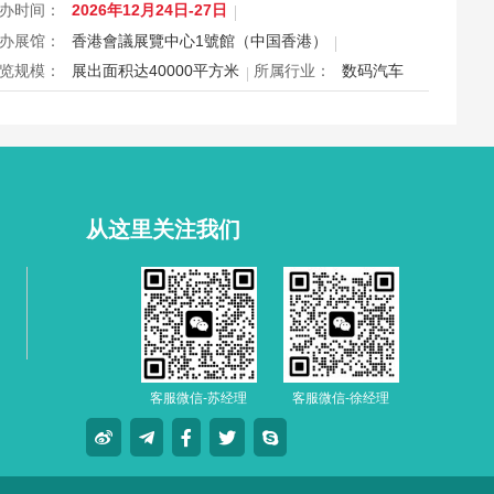
际认证。展会特设品牌廊、智能眼镜专区与多国展馆，汇聚全
办时间：
2026年12月24日-27日
视光产品供应商，并配套眼镜汇演与行业论坛，为展商与买家
办展馆：
香港會議展覽中心1號館（中国香港）
造高效的跨境商贸与合作机…
览规模：
展出面积达40000平方米
所属行业：
数码汽车
026香港数码生活及车品博览e-Expo Auto HK将于12月24日至
7日在香港会议展览中心举行，汇聚数码电子、智能生活与汽车
品千余家展商，打造圣诞黄金档科技车品一站式采购盛会，欢
观众与买家到场体验交流，共赴年度科技车生活派对。
从这里关注我们
客服微信-苏经理
客服微信-徐经理