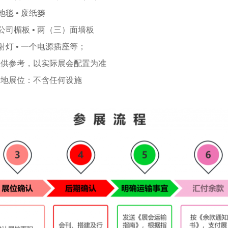
 地毯 • 废纸篓
 公司楣板 • 两（三）面墙板
 射灯 • 一个电源插座等；
仅供参考，以实际展会配置为准
光地展位：不含任何设施