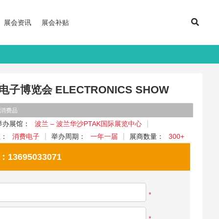
展会资讯
展会补贴
子博览会 ELECTRONICS SHOW
用消费品
举办展馆：
波兰 – 波兰华沙PTAK国际展览中心
业：
消费电子
举办周期：
一年一届
展商数量：
300+
695033071
*
*