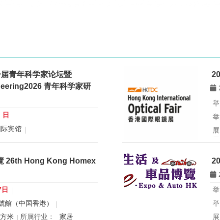
一届青年科学家论坛暨
2
gineering2026 青年科学家研
举
0 日
举
国际宾馆
展
展
行业：
微米纳米技术学会
所
青年科学家论坛暨
th Hong Kong Homex
2
eering2026 青年科学家研讨会
香
办
国
7日
举
球
號館（中国香港）
举
创
平方米
所属行业：
家居
展