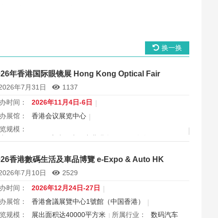
换一换
026年香港国际眼镜展 Hong Kong Optical Fair
2026年7月31日
1137
办时间：
2026年11月4日-6日
办展馆：
香港会议展览中心
览规模：
出面积 30000 平方米，上届专业观众 11666 人次
属行业：
眼镜
026香港數碼生活及車品博覽 e-Expo & Auto HK
港国际眼镜展2026将于11月4日至6日在香港会议展览中心举
2026年7月10日
2529
，为期三天，是亚洲最具影响力的眼镜专业展之一，并获UFI
际认证。展会特设品牌廊、智能眼镜专区与多国展馆，汇聚全
办时间：
2026年12月24日-27日
视光产品供应商，并配套眼镜汇演与行业论坛，为展商与买家
办展馆：
香港會議展覽中心1號館（中国香港）
造高效的跨境商贸与合作机…
览规模：
展出面积达40000平方米
所属行业：
数码汽车