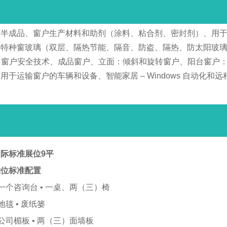
半成品、窗户生产材料和助剂（涂料、粘合剂、密封剂）、用于生
、特种窗玻璃（双层、隔热节能、隔音、防盗、隔热、防太阳玻
术、窗户安全技术、成品窗户、立面：倾斜和旋转窗户、阳台窗户
运输窗户的车辆和设备、智能家居 – Windows 自动化和远
际标准展位9平
摊位标准配置
 一个咨询台 • 一桌、两（三）椅
 地毯 • 废纸篓
 公司楣板 • 两（三）面墙板