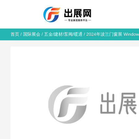
首页
/
国际展会
/
五金/建材/泵阀/暖通
/ 2024年波兰门窗展 Window 