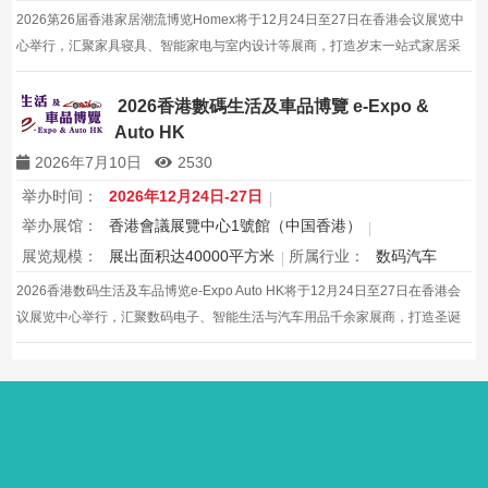
2026第26届香港家居潮流博览Homex将于12月24日至27日在香港会议展览中
心举行，汇聚家具寝具、智能家电与室内设计等展商，打造岁末一站式家居采
购与灵感盛会，欢迎本地家庭与海内外买家入场挑选心仪家居好物，共度温馨
节日购物季，感受设计之美。
2026香港數碼生活及車品博覽 e-Expo &
Auto HK
2026年7月10日
2530
举办时间：
2026年12月24日-27日
举办展馆：
香港會議展覽中心1號館（中国香港）
展览规模：
展出面积达40000平方米
所属行业：
数码汽车
2026香港数码生活及车品博览e-Expo Auto HK将于12月24日至27日在香港会
议展览中心举行，汇聚数码电子、智能生活与汽车用品千余家展商，打造圣诞
黄金档科技车品一站式采购盛会，欢迎观众与买家到场体验交流，共赴年度科
技车生活派对。