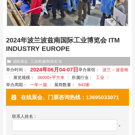
2024年波兰波兹南国际工业博览会 ITM
INDUSTRY EUROPE
国际展会
工业/机械/制造/矿业
2024年06月04-07日
举办时间：
举办展馆：
波兰 – 波兹南
展览规模：
36000+平方米
所属行业：
工业
举办周期：
一年一届
展商数量：
843家
在线展会、门票咨询热线：13695033071
联系人姓名：
*