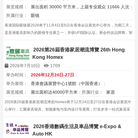
展览规模：
展出面积 30000 平方米，上届专业观众 11666 人次
所属行业：
眼镜
香港国际眼镜展2026将于11月4日至6日在香港会议展览中心举办，为期三天，
是亚洲最具影响力的眼镜专业展之一，并获UFI国际认证。展会特设品牌廊、智
能眼镜专区与多国展馆，汇聚全球视光产品供应商，并配套眼镜汇演与行业论
坛，为展商与买家创造高效的跨境商贸与合作机…
2026第26屆香港家居潮流博覽 26th Hong
Kong Homex
2026年7月10日
1709
举办时间：
2026年12月24日-27日
举办展馆：
香港會議展覽中心1號館（中国香港）
展览规模：
展出面积达40000平方米
所属行业：
家居
2026第26届香港家居潮流博览Homex将于12月24日至27日在香港会议展览中
心举行，汇聚家具寝具、智能家电与室内设计等展商，打造岁末一站式家居采
购与灵感盛会，欢迎本地家庭与海内外买家入场挑选心仪家居好物，共度温馨
节日购物季，感受设计之美。
2026香港數碼生活及車品博覽 e-Expo &
Auto HK