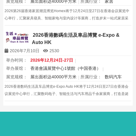
展览规模：
展出面积达40000平方米
所属行业：
家居
2026第26届香港家居潮流博览Homex将于12月24日至27日在香港会议展览中
心举行，汇聚家具寝具、智能家电与室内设计等展商，打造岁末一站式家居采
购与灵感盛会，欢迎本地家庭与海内外买家入场挑选心仪家居好物，共度温馨
节日购物季，感受设计之美。
2026香港數碼生活及車品博覽 e-Expo &
Auto HK
2026年7月10日
2530
举办时间：
2026年12月24日-27日
举办展馆：
香港會議展覽中心1號館（中国香港）
展览规模：
展出面积达40000平方米
所属行业：
数码汽车
2026香港数码生活及车品博览e-Expo Auto HK将于12月24日至27日在香港会
议展览中心举行，汇聚数码电子、智能生活与汽车用品千余家展商，打造圣诞
黄金档科技车品一站式采购盛会，欢迎观众与买家到场体验交流，共赴年度科
技车生活派对。