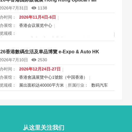
2026年7月31日
1138
办时间：
2026年11月4日-6日
办展馆：
香港会议展览中心
览规模：
出面积 30000 平方米，上届专业观众 11666 人次
属行业：
眼镜
026香港數碼生活及車品博覽 e-Expo & Auto HK
港国际眼镜展2026将于11月4日至6日在香港会议展览中心举
2026年7月10日
2530
，为期三天，是亚洲最具影响力的眼镜专业展之一，并获UFI
际认证。展会特设品牌廊、智能眼镜专区与多国展馆，汇聚全
办时间：
2026年12月24日-27日
视光产品供应商，并配套眼镜汇演与行业论坛，为展商与买家
办展馆：
香港會議展覽中心1號館（中国香港）
造高效的跨境商贸与合作机…
览规模：
展出面积达40000平方米
所属行业：
数码汽车
026香港数码生活及车品博览e-Expo Auto HK将于12月24日至
7日在香港会议展览中心举行，汇聚数码电子、智能生活与汽车
品千余家展商，打造圣诞黄金档科技车品一站式采购盛会，欢
观众与买家到场体验交流，共赴年度科技车生活派对。
从这里关注我们