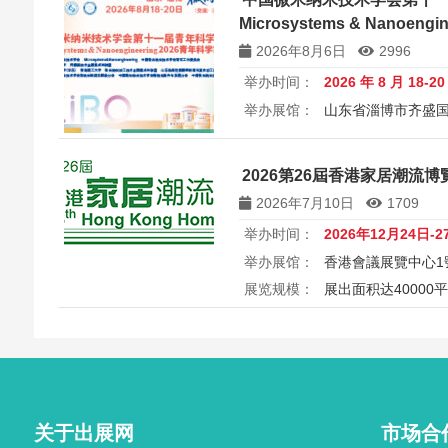
Microsystems & Nanoen
讨会
2026年8月6日
2996
举办时间：
2026 年 8 月 18-2
举办展馆：
山东省淄博市齐盛
展览规模：
5000+平方米
所属
中国微米纳米技术学会第十一届
2026第26屆香港家居潮流博覽 26
Microsystems & Nanoengin
2026年7月10日
1709
举办时间：
2026年12月24日-2
举办展馆：
香港會議展覽中心1
展览规模：
展出面积达40000
2026第26届香港家居潮流博览Ho
港会议展览中心举行，汇聚家具
商，打造岁末一站式家居采购与
外买家入场挑选心仪家居好物，
之美。
关于出展网
市场合