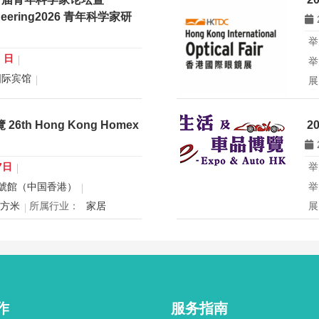
gineering2026 青年科学家研
举
0 日
举
国际宾馆
展
展
行业：
微米纳米技术学会
所
青年科学家论坛暨
th Hong Kong Homex
2
eering2026 青年科学家研讨会
香
办
国
7日
举
球
號館（中国香港）
举
创
平方米
所属行业：
家居
展
mex将于12月24日至27日在香
2
寝具、智能家电与室内设计等展
2
灵感盛会，欢迎本地家庭与海内
用
共度温馨节日购物季，感受设计
迎
作
服务指南