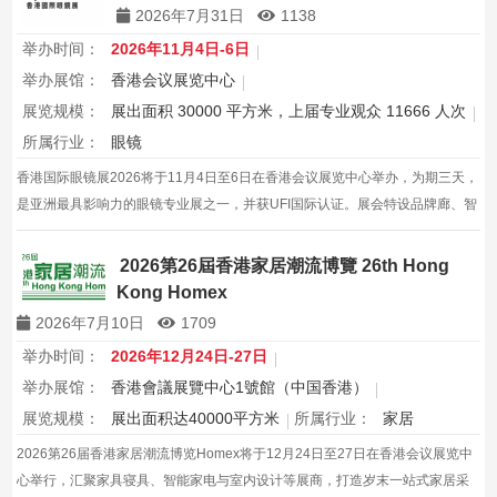
2026年7月31日
1138
举办时间：
2026年11月4日-6日
举办展馆：
香港会议展览中心
展览规模：
展出面积 30000 平方米，上届专业观众 11666 人次
所属行业：
眼镜
香港国际眼镜展2026将于11月4日至6日在香港会议展览中心举办，为期三天，
是亚洲最具影响力的眼镜专业展之一，并获UFI国际认证。展会特设品牌廊、智
能眼镜专区与多国展馆，汇聚全球视光产品供应商，并配套眼镜汇演与行业论
坛，为展商与买家创造高效的跨境商贸与合作机…
2026第26屆香港家居潮流博覽 26th Hong
Kong Homex
2026年7月10日
1709
举办时间：
2026年12月24日-27日
举办展馆：
香港會議展覽中心1號館（中国香港）
展览规模：
展出面积达40000平方米
所属行业：
家居
2026第26届香港家居潮流博览Homex将于12月24日至27日在香港会议展览中
心举行，汇聚家具寝具、智能家电与室内设计等展商，打造岁末一站式家居采