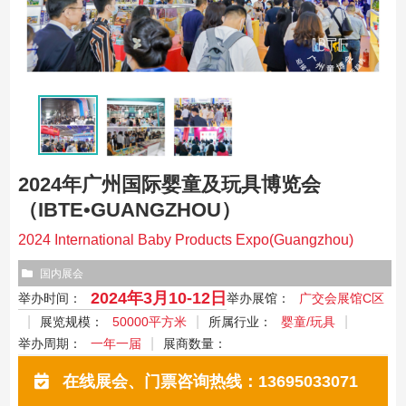
2024年广州国际婴童及玩具博览会
（IBTE•GUANGZHOU）
2024 International Baby Products Expo(Guangzhou)
国内展会
2024年3月10-12日
举办时间：
举办展馆：
广交会展馆C区
展览规模：
50000平方米
所属行业：
婴童/玩具
举办周期：
一年一届
展商数量：
在线展会、门票咨询热线：13695033071