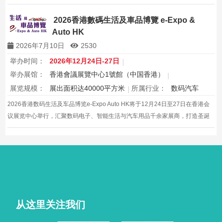
购与灵感盛会，欢迎本地家庭与海内外买家入场挑选心仪家居好物，共度温馨
节日购物季，感受设计之美。
2026香港數碼生活及車品博覽 e-Expo &
Auto HK
2026年7月10日
2530
举办时间：
2026年12月24日-27日
举办展馆：
香港會議展覽中心1號館（中国香港）
展览规模：
展出面积达40000平方米
所属行业：
数码汽车
2026香港数码生活及车品博览e-Expo Auto HK将于12月24日至27日在香港会
议展览中心举行，汇聚数码电子、智能生活与汽车用品千余家展商，打造圣诞
黄金档科技车品一站式采购盛会，欢迎观众与买家到场体验交流，共赴年度科
技车生活派对。
从这里关注我们