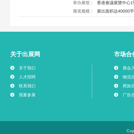
球视光产品供应商，并配套眼镜
举办展馆：
香港會議展覽中心1
创造高效的跨境商贸与合作机…
展览规模：
展出面积达40000
2026香港数码生活及车品博览e-Exp
27日在香港会议展览中心举行，
用品千余家展商，打造圣诞黄金
迎观众与买家到场体验交流，共
关于出展网
市场合
关于我们
展会
人才招聘
物流
联系我们
商旅
我要参展
广告
Co