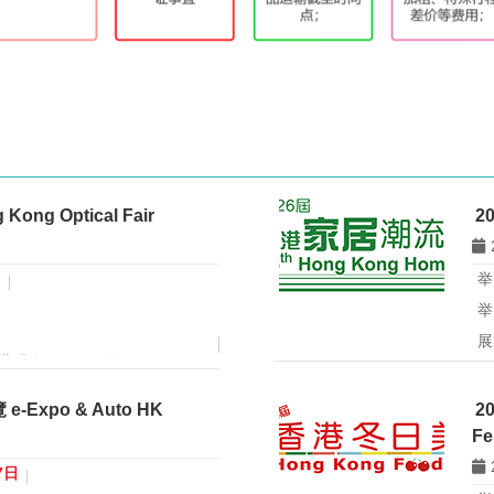
ng Optical Fair
2
日
举
举
展
观众 11666 人次
2
港
Expo & Auto HK
2
商
4日至6日在香港会议展览中心举
Fe
外
的眼镜专业展之一，并获UFI
之
能眼镜专区与多国展馆，汇聚全
7日