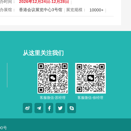
办时间：
2026年12月24日-12月28日
办展馆：
香港会议展览中心3号馆
展览规模：
10000+
属行业：
美食
026第24届香港冬日美食节将于2026年12月24日至28日在香港
议展览中心3号馆举办，汇聚环球美食与地道风味，以试食互
营造欢乐节庆氛围，是圣诞新年档期家庭出游与年货采购的人
美食盛事。展会覆盖零食、手信、有机与酒水茶饮等丰富品
，为市民与旅客打造一站式味…
从这里关注我们
客服微信-苏经理
客服微信-徐经理
00号