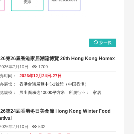
换一换
026第26屆香港家居潮流博覽 26th Hong Kong Homex
2026年7月10日
1709
办时间：
2026年12月24日-27日
办展馆：
香港會議展覽中心1號館（中国香港）
览规模：
展出面积达40000平方米
所属行业：
家居
026第26届香港家居潮流博览Homex将于12月24日至27日在香
会议展览中心举行，汇聚家具寝具、智能家电与室内设计等展
026第24屆香港冬日美食節 Hong Kong Winter Food
，打造岁末一站式家居采购与灵感盛会，欢迎本地家庭与海内
stival
买家入场挑选心仪家居好物，共度温馨节日购物季，感受设计
2026年7月10日
532
美。