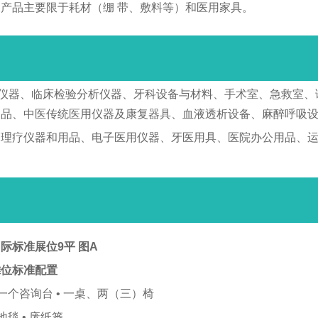
产品主要限于耗材（绷 带、敷料等）和医用家具。
仪器、临床检验分析仪器、牙科设备与材料、手术室、急救室、
用品、中医传统医用仪器及康复器具、血液透析设备、麻醉呼吸
、理疗仪器和用品、电子医用仪器、牙医用具、医院办公用品、
际标准展位9平 图A
摊位标准配置
 一个咨询台 • 一桌、两（三）椅
 地毯 • 废纸篓