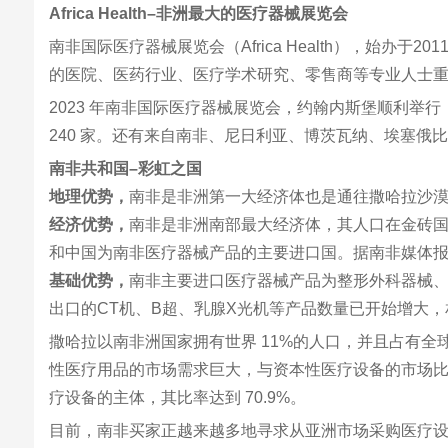
Africa Health–非洲最大的医疗器械展览会
南非国际医疗器械展览会（Africa Health），
的医院、医药行业、医疗学术研究、零售商等专业人士
2023 年南非国际医疗器械展览会，约翰内斯堡顺利举行
240 家。还有来自南非、尼日利亚、博茨瓦纳、埃塞俄比亚、
南非共和国–彩虹之国
地理优势，
南非是非洲第一大经济体也是通往撒哈拉沙
经济优势，
南非是非洲南部最大经济体，其人口在金砖
和中国为南非医疗器械产品的主要进口国。据南非媒体
基础优势，
南非主要进口医疗器械产品为整形外科器械、
出口的CT机、B超、乳腺X光机等产品数量已开始增大
撒哈拉以南非洲国家拥有世界 11%的人口，并且占有全
性医疗用品的市场需求巨大，与资本性医疗设备的市场比例
疗设备的主体，其比率达到 70.9%。
目前，南非买家正越来越多地寻求从亚洲市场采购医疗设