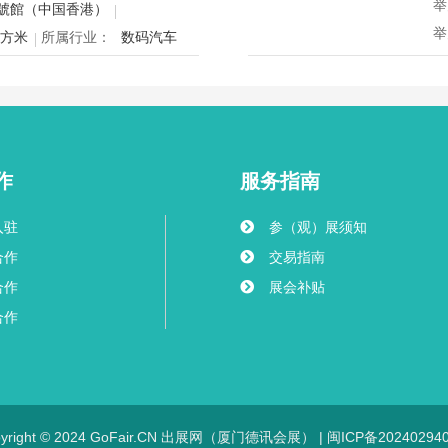
汇演与行业论坛，为展商与买家
举
號館（中国香港）
举
平方米
所属行业：
数码汽车
所
o Auto HK将于12月24日至
汇聚数码电子、智能生活与汽车
2
档科技车品一站式采购盛会，欢
会
赴年度科技车生活派对。
动
气
类
作
服务指南
入驻
参（观）展须知
合作
交易指南
合作
展会补贴
合作
pyright © 2024 GoFair.CN 出展网（厦门德讯会展） |
闽ICP备20240294