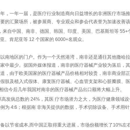
始办于2011年，一年一届，是医疗行业制造商向日益增长的非洲医疗
重要的汇聚场所，被参展商、专业观众和参会代表誉为加速改善
，来自中国、南非、德国、韩国、印度、美国、巴基斯坦等 55+
肯尼亚等 12 个国家的 6000+名观众。
漠以南地区的门户。作为一个天然港湾，南非还是通往其他撒哈
国家中最少。据国外媒体报道，南非的医疗器械产业较为落后，
报道，由于欧美国家的医疗器械产品价格相对较贵，南非商业部
假肢及植入式假体、康复医疗器械、心血管支架和心脏瓣膜、医用
，相信今后几年我国对南非的医疗器械产品出口额将大幅上升。
球高发病总数的 24%，其医 疗市场潜力之大，为医疗健康领
为 4:6；根据南 非海关提供的数据，手术切除设备、手术用
备以节省成本,而中国正取得重大进展，市场份额增长了10%左