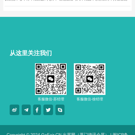
黄金档科技车品一站式采购盛会，欢迎观众与买家到场体验交流，共赴年度科
技车生活派对。
从这里关注我们
客服微信-苏经理
客服微信-徐经理
Copyright © 2024 GoFair.CN 出展网（厦门德讯会展） |
闽ICP备