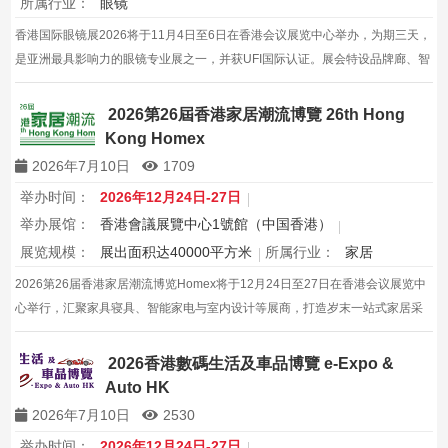
所属行业：
眼镜
香港国际眼镜展2026将于11月4日至6日在香港会议展览中心举办，为期三天，
是亚洲最具影响力的眼镜专业展之一，并获UFI国际认证。展会特设品牌廊、智
能眼镜专区与多国展馆，汇聚全球视光产品供应商，并配套眼镜汇演与行业论
坛，为展商与买家创造高效的跨境商贸与合作机…
2026第26屆香港家居潮流博覽 26th Hong
Kong Homex
2026年7月10日
1709
举办时间：
2026年12月24日-27日
举办展馆：
香港會議展覽中心1號館（中国香港）
展览规模：
展出面积达40000平方米
所属行业：
家居
2026第26届香港家居潮流博览Homex将于12月24日至27日在香港会议展览中
心举行，汇聚家具寝具、智能家电与室内设计等展商，打造岁末一站式家居采
购与灵感盛会，欢迎本地家庭与海内外买家入场挑选心仪家居好物，共度温馨
节日购物季，感受设计之美。
2026香港數碼生活及車品博覽 e-Expo &
Auto HK
2026年7月10日
2530
举办时间：
2026年12月24日-27日