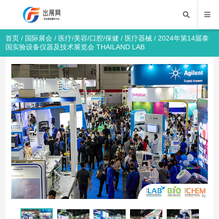
首页
/
国际展会
/
医疗/美容/口腔/保健
/
医疗器械
/ 2024年第14届泰
国实验设备仪器及技术展览会 THAILAND LAB