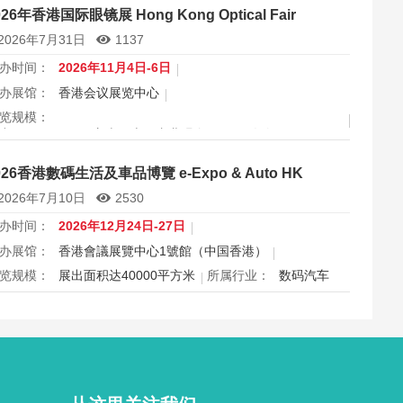
026年香港国际眼镜展 Hong Kong Optical Fair
2026年7月31日
1137
办时间：
2026年11月4日-6日
办展馆：
香港会议展览中心
览规模：
出面积 30000 平方米，上届专业观众 11666 人次
属行业：
眼镜
026香港數碼生活及車品博覽 e-Expo & Auto HK
港国际眼镜展2026将于11月4日至6日在香港会议展览中心举
2026年7月10日
2530
，为期三天，是亚洲最具影响力的眼镜专业展之一，并获UFI
际认证。展会特设品牌廊、智能眼镜专区与多国展馆，汇聚全
办时间：
2026年12月24日-27日
视光产品供应商，并配套眼镜汇演与行业论坛，为展商与买家
办展馆：
香港會議展覽中心1號館（中国香港）
造高效的跨境商贸与合作机…
览规模：
展出面积达40000平方米
所属行业：
数码汽车
026香港数码生活及车品博览e-Expo Auto HK将于12月24日至
7日在香港会议展览中心举行，汇聚数码电子、智能生活与汽车
品千余家展商，打造圣诞黄金档科技车品一站式采购盛会，欢
观众与买家到场体验交流，共赴年度科技车生活派对。