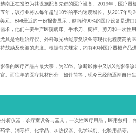
越南正在投资为其设施配备先进的医疗设备。2019年，医疗器
年，该行业将以每年超过10%的平均速度增长。从2017年到20
31美元。BMI最近的一份报告显示，越南约90%的医疗设备是
的需求，他们主要生产医院病床、手术刀、橱柜、剪刀和一次性
尤其是物理治疗仪、外科激光功能康复设备等现代化程度高的医
持鼓励及欢迎的态度。根据有关规定，约有40种医疗器械产品
断影像的医疗产品占最大宗，为23%。诊断影像中又以X光影像
器官。而往年的医疗耗材部分，如针筒等，现今已经能逐渐自行
检验分析仪器，诊疗室设备与器具，一次性医疗用品，医用敷料，
制药学、消毒柜、化学品、加热仪器、化学试剂、化验用品等。