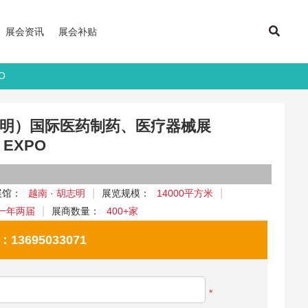
展会资讯
展会补贴
O
胡志明）国际医药制药、医疗器械展
 EXPO
展馆：
越南 · 胡志明
展览规模：
14000平方米
一年两届
展商数量：
400+家
695033071
*