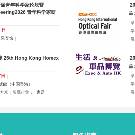
一届青年科学家论坛暨
2
gineering2026 青年科学家研
举
0 日
举
国际宾馆
展
展
行业：
微米纳米技术学会
所
青年科学家论坛暨
th Hong Kong Homex
2
eering2026 青年科学家研讨会
香
办
国
7日
举
球
號館（中国香港）
举
创
平方米
所属行业：
家居
展
mex将于12月24日至27日在香
2
寝具、智能家电与室内设计等展
2
灵感盛会，欢迎本地家庭与海内
用
共度温馨节日购物季，感受设计
迎