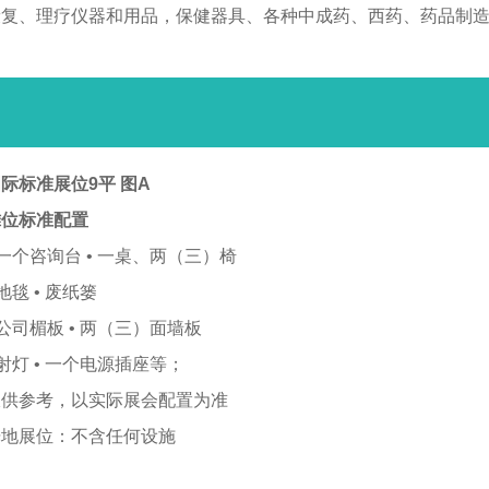
康复、理疗仪器和用品，保健器具、各种中成药、西药、药品制
际标准展位9平 图A
摊位标准配置
 一个咨询台 • 一桌、两（三）椅
 地毯 • 废纸篓
 公司楣板 • 两（三）面墙板
 射灯 • 一个电源插座等；
仅供参考，以实际展会配置为准
光地展位：不含任何设施