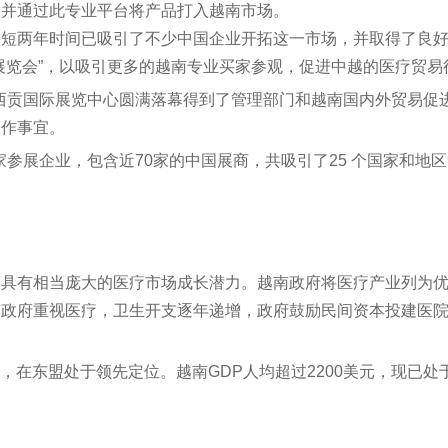
，并通过此专业平台将产品打入越南市场。
短短两年时间已吸引了不少中国企业开拓这一市场，并取得了良
展览会”，以吸引更多的越南专业买家参观，促进中越的医疗贸易
疗展在西贡国际展览中心圆满落幕得到了管理部门和越南国内外贸易
合作事宜。
参展企业，包含近70家的中国展商，共吸引了25 个国家和地区9,
而具有相当庞大的医疗市场成长潜力。越南政府将医疗产业列为
南政府重视医疗，卫生开支逐年递增，政府鼓励民间资本投建医
7%，在东盟处于领先定位。越南GDP人均超过2200美元，现已