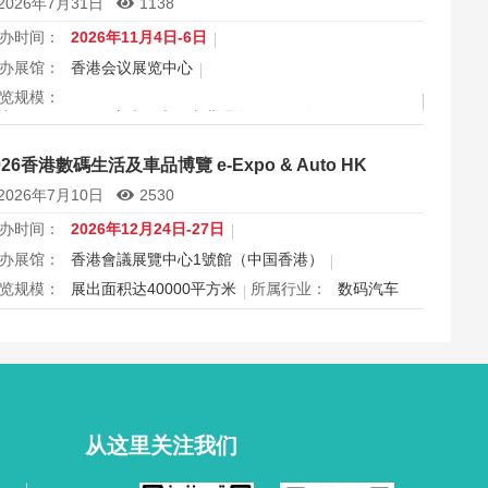
2026年7月31日
1138
办时间：
2026年11月4日-6日
办展馆：
香港会议展览中心
览规模：
出面积 30000 平方米，上届专业观众 11666 人次
属行业：
眼镜
026香港數碼生活及車品博覽 e-Expo & Auto HK
港国际眼镜展2026将于11月4日至6日在香港会议展览中心举
2026年7月10日
2530
，为期三天，是亚洲最具影响力的眼镜专业展之一，并获UFI
际认证。展会特设品牌廊、智能眼镜专区与多国展馆，汇聚全
办时间：
2026年12月24日-27日
视光产品供应商，并配套眼镜汇演与行业论坛，为展商与买家
办展馆：
香港會議展覽中心1號館（中国香港）
造高效的跨境商贸与合作机…
览规模：
展出面积达40000平方米
所属行业：
数码汽车
026香港数码生活及车品博览e-Expo Auto HK将于12月24日至
7日在香港会议展览中心举行，汇聚数码电子、智能生活与汽车
品千余家展商，打造圣诞黄金档科技车品一站式采购盛会，欢
观众与买家到场体验交流，共赴年度科技车生活派对。
从这里关注我们