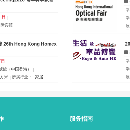
举
0 日
举
国际宾馆
展
展
行业：
微米纳米技术学会
所
青年科学家论坛暨
th Hong Kong Homex
2
eering2026 青年科学家研讨会
香
办
国
7日
举
球
號館（中国香港）
举
创
平方米
所属行业：
家居
展
mex将于12月24日至27日在香
2
寝具、智能家电与室内设计等展
2
灵感盛会，欢迎本地家庭与海内
用
共度温馨节日购物季，感受设计
迎
作
服务指南