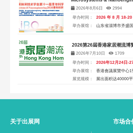
讨会
2026年8月6日
2994
举办时间：
2026 年 8 月 18-2
举办展馆：
山东省淄博市齐盛
展览规模：
5000+平方米
所属
中国微米纳米技术学会第十一届
2026第26屆香港家居潮流博覽 26
Microsystems & Nanoengin
2026年7月10日
1709
举办时间：
2026年12月24日-2
举办展馆：
香港會議展覽中心1
展览规模：
展出面积达40000
2026第26届香港家居潮流博览Ho
港会议展览中心举行，汇聚家具
商，打造岁末一站式家居采购与
外买家入场挑选心仪家居好物，
之美。
关于出展网
市场合