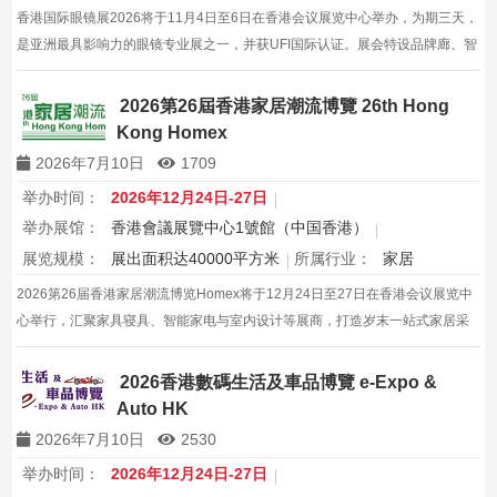
香港国际眼镜展2026将于11月4日至6日在香港会议展览中心举办，为期三天，
是亚洲最具影响力的眼镜专业展之一，并获UFI国际认证。展会特设品牌廊、智
能眼镜专区与多国展馆，汇聚全球视光产品供应商，并配套眼镜汇演与行业论
坛，为展商与买家创造高效的跨境商贸与合作机…
2026第26屆香港家居潮流博覽 26th Hong
Kong Homex
2026年7月10日
1709
举办时间：
2026年12月24日-27日
举办展馆：
香港會議展覽中心1號館（中国香港）
展览规模：
展出面积达40000平方米
所属行业：
家居
2026第26届香港家居潮流博览Homex将于12月24日至27日在香港会议展览中
心举行，汇聚家具寝具、智能家电与室内设计等展商，打造岁末一站式家居采
购与灵感盛会，欢迎本地家庭与海内外买家入场挑选心仪家居好物，共度温馨
节日购物季，感受设计之美。
2026香港數碼生活及車品博覽 e-Expo &
Auto HK
2026年7月10日
2530
举办时间：
2026年12月24日-27日