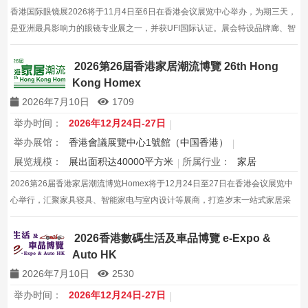
香港国际眼镜展2026将于11月4日至6日在香港会议展览中心举办，为期三天，
是亚洲最具影响力的眼镜专业展之一，并获UFI国际认证。展会特设品牌廊、智
能眼镜专区与多国展馆，汇聚全球视光产品供应商，并配套眼镜汇演与行业论
坛，为展商与买家创造高效的跨境商贸与合作机…
2026第26屆香港家居潮流博覽 26th Hong
Kong Homex
2026年7月10日
1709
举办时间：
2026年12月24日-27日
举办展馆：
香港會議展覽中心1號館（中国香港）
展览规模：
展出面积达40000平方米
所属行业：
家居
2026第26届香港家居潮流博览Homex将于12月24日至27日在香港会议展览中
心举行，汇聚家具寝具、智能家电与室内设计等展商，打造岁末一站式家居采
购与灵感盛会，欢迎本地家庭与海内外买家入场挑选心仪家居好物，共度温馨
节日购物季，感受设计之美。
2026香港數碼生活及車品博覽 e-Expo &
Auto HK
2026年7月10日
2530
举办时间：
2026年12月24日-27日